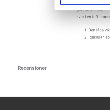
skulle ta dem vida
gick de motsatt rik
kvar i en tuff brans
Den låga vik
Rullsulan so
Recensioner