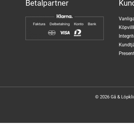
Betalpartner
Kund
Vanlig
Köpvill
Integri
Kundtj
Present
© 2026 Gå & Löpklin