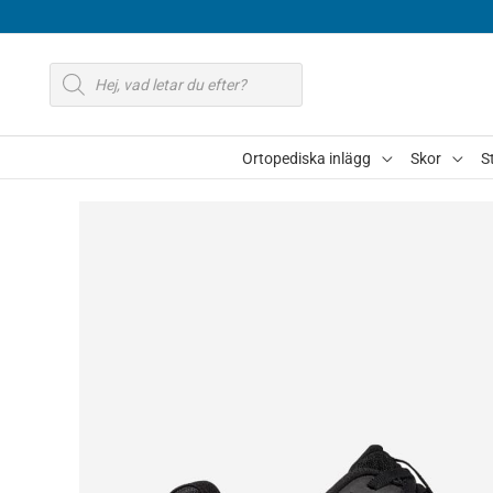
Hoppa
till
Produktsökning
innehåll
Ortopediska inlägg
Skor
S