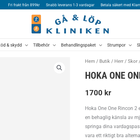
Fri frakt från 899kr
Snabb leverans 1-3 vardagar
Betala säkert med Klar
töd & skydd
Tillbehör
Behandlingspaket
Strumpor
S
Hem
/
Butik
/
Herr
/
Skor
HOKA ONE ON
1700
kr
Hoka One One Rincon 2 er
en behaglig känsla av mj
springa dina vardagspass
vara ett riktigt bra alterna