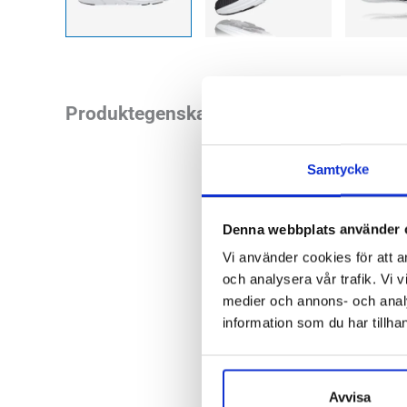
Läst:
Norma
Produktegenskaper
Fotvalv:
Nor
Vikt:
218g
Samtycke
Höjd:
Häl 3
Häl-tå dropp
Denna webbplats använder 
Vi använder cookies för att a
Butiker:
Umeå, Öst
och analysera vår trafik. Vi v
medier och annons- och anal
information som du har tillhan
HOKA ONE 
Allt började med f
Avvisa