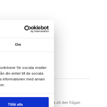
Om
funktioner för sociala medier
n din enhet till de sociala
ra informationen med annan
er.
ansmännen Jean-Luc och Nicolas att den frågan
Tillåt alla