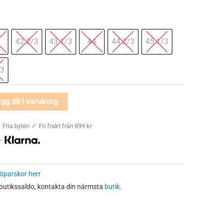
42 2/3
43 1/3
44
44 2/3
45 1/3
/3
gg till i varukorg
✓
✓
Fria byten
Fri frakt från 899 kr
 —
öparskor herr
 butikssaldo, kontakta din närmsta
butik
.