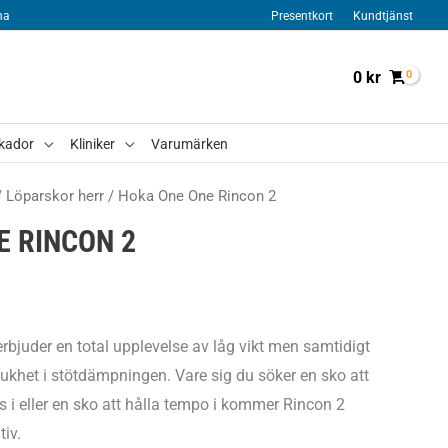
na
Presentkort
Kundtjänst
0
kr
kador
Kliniker
Varumärken
/
Löparskor herr
/ Hoka One One Rincon 2
E RINCON 2
bjuder en total upplevelse av låg vikt men samtidigt
ukhet i stötdämpningen. Vare sig du söker en sko att
 i eller en sko att hålla tempo i kommer Rincon 2
tiv.