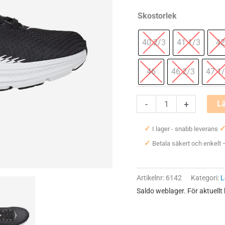
Skostorlek
40 2/3
41 1/3
42
46
46 2/3
47 1
Hoka
-
+
Lä
One
✓
I lager - snabb leverans
One
✓
Betala säkert och enkelt
Rincon
2
mängd
Artikelnr:
6142
Kategori:
L
Saldo weblager. För aktuellt