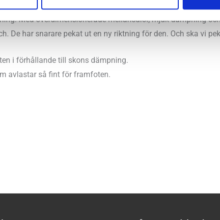
re till att grunda Hoka One One. Men i samma veva som barfotat
tning. Med överdimensionerade mellansulor, mjuk dämpning och sk
ch. De har snarare pekat ut en ny riktning för den. Och ska vi pek
ten i förhållande till skons dämpning.
m avlastar så fint för framfoten.