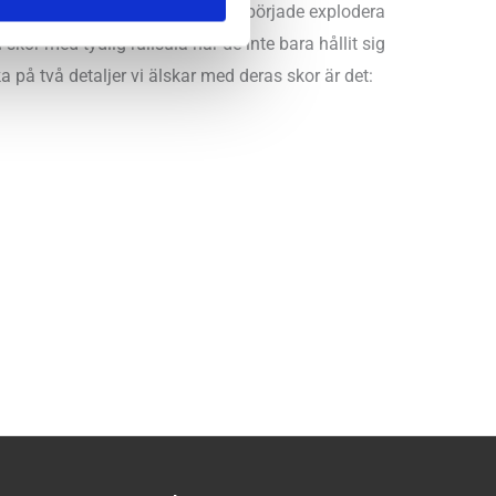
renden och minimalistiska skor började explodera
or med tydlig rullsula har de inte bara hållit sig
a på två detaljer vi älskar med deras skor är det: