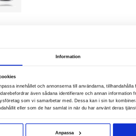
l
mala
Information
2mm – Framfot 27mm
:
5mm
cookies
npassa innehållet och annonserna till användarna, tillhandahålla 
ersund
idarebefordrar även sådana identifierare och annan information frå
ysföretag som vi samarbetar med. Dessa kan i sin tur kombine
dahållit eller som de har samlat in när du har använt deras tjänst
ONE
rågan:
Hur kan vi springa snabbare nerför?
Föga anade de två fr
Anpassa