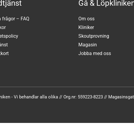
tjänst
Gå & Löpklinike
a frågor – FAQ
Om oss
kor
Kliniker
tetspolicy
Skoutprovning
änst
Magasin
kort
Jobba med oss
iken - Vi behandlar alla olika // Org.nr: 559223-8223 // Magasinsg