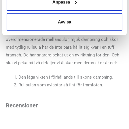
Allt började med frågan:
Hur kan vi springa snabbare nerför?
Anpassa
Föga anade de två fransmännen Jean-Luc och Nicolas att
den frågan skulle ta dem vidare till att grunda Hoka One One.
Avvisa
Men i samma veva som barfotatrenden och minimalistiska
skor började explodera gick de motsatt riktning. Med
överdimensionerade mellansulor, mjuk dämpning och skor
med tydlig rullsula har de inte bara hållit sig kvar i en tuff
bransch. De har snarare pekat ut en ny riktning för den. Och
ska vi peka på två detaljer vi älskar med deras skor är det:
Den låga vikten i förhållande till skons dämpning.
Rullsulan som avlastar så fint för framfoten.
Recensioner