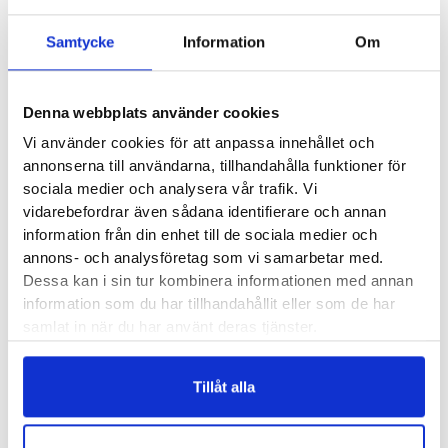
Saldo weblager. För aktuellt butikssaldo, kontakta din närmsta
butik
.
Samtycke
Information
Om
Produktegenskaper
Denna webbplats använder cookies
Vi använder cookies för att anpassa innehållet och
Läst:
Normal
annonserna till användarna, tillhandahålla funktioner för
sociala medier och analysera vår trafik. Vi
Fotvalv:
Normala, låga, höga
vidarebefordrar även sådana identifierare och annan
Vikt:
306 g
information från din enhet till de sociala medier och
Höjd:
Häl 32 mm – Framfot 28 mm
annons- och analysföretag som vi samarbetar med.
Häl-tå dropp:
4mm
Dessa kan i sin tur kombinera informationen med annan
information som du har tillhandahållit eller som de har
Butiker:
Umeå, Uppsala, Östersund
samlat in när du har använt deras tjänster.
Tillåt alla
HOKA ONE ONE