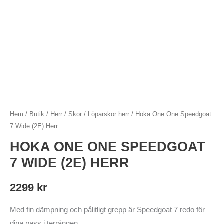
Hem
/
Butik
/
Herr
/
Skor
/
Löparskor herr
/ Hoka One One Speedgoat
7 Wide (2E) Herr
HOKA ONE ONE SPEEDGOAT
7 WIDE (2E) HERR
2299
kr
Med fin dämpning och pålitligt grepp är Speedgoat 7 redo för
dina pass i terrängen.