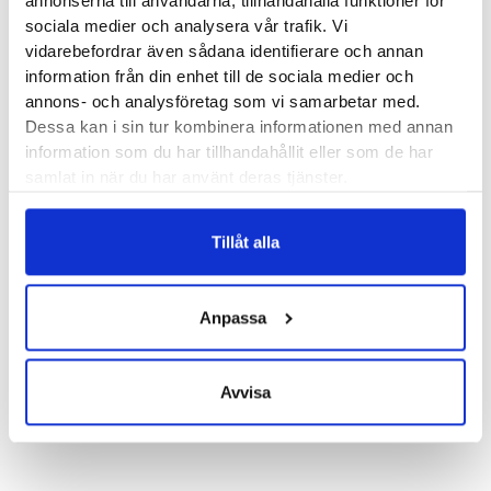
annonserna till användarna, tillhandahålla funktioner för
Läst:
Normal, bred
sociala medier och analysera vår trafik. Vi
Fotvalv:
Normala, höga
vidarebefordrar även sådana identifierare och annan
Stabilitet:
Neutral
information från din enhet till de sociala medier och
annons- och analysföretag som vi samarbetar med.
Vikt:
275 g
Dessa kan i sin tur kombinera informationen med annan
Höjd:
Häl 38 mm – Framfot 33 mm
information som du har tillhandahållit eller som de har
Häl-tå dropp:
5 mm
samlat in när du har använt deras tjänster.
Hokas artikelnummer:
1171930
Tillåt alla
Butiker:
Stockholm Hornstull
,
Stockholm Odengatan
,
Stockholm Sickla
,
Stockholm Storgatan
,
Umeå
,
Uppsala
,
Örnsköldsvik
,
Östersund
Anpassa
Recensioner
Avvisa