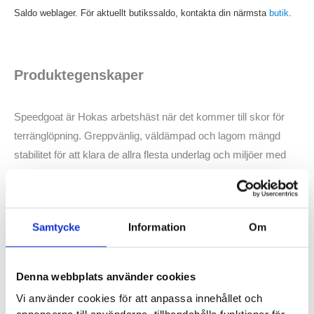
mängd
Saldo weblager. För aktuellt butikssaldo, kontakta din närmsta
butik
.
Produktegenskaper
Speedgoat är Hokas arbetshäst när det kommer till skor för
terränglöpning. Greppvänlig, väldämpad och lagom mängd
stabilitet för att klara de allra flesta underlag och miljöer med
bravur. Om du vill ha en löparsko för att ta dig ut i terrängen är
Hoka One One Speedgoat 7 en modell som du bör testa. Med
de egenskaper den besitter kan du räkna med god komfort
Samtycke
Information
Om
och löpkänsla under dina pass. Även om det här är den breda
modellen av Speedgoat 7 skulle vi inte kategorisera den som
en av de bredaste modellerna. Snarare ligger den mer åt
Denna webbplats använder cookies
normalbred i sin passform.
Vi använder cookies för att anpassa innehållet och