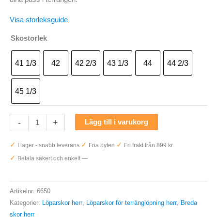
Visa storleksguide
Skostorlek
41 1/3
42
42 2/3
43 1/3
44
44 2/3
45 1/3
Hoka
-
+
Lägg till i varukorg
One
✓
✓
✓
I lager - snabb leverans
Fria byten
Fri frakt från 899 kr
One
✓
Betala säkert och enkelt —
Speedgoat
7
Wide
Artikelnr:
6650
(2E)
Kategorier:
Löparskor herr
,
Löparskor för terränglöpning herr
,
Breda
Herr
skor herr