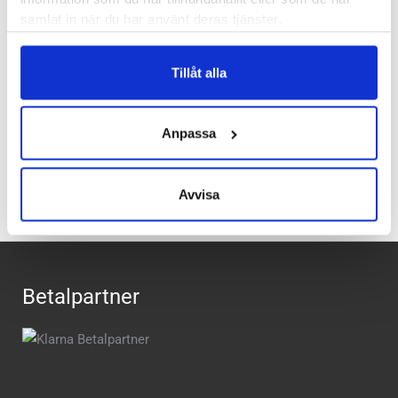
patenterade instabila runda sulan aktiverar kroppens muskler
samlat in när du har använt deras tjänster.
samtidigt som den förbättrar kroppshållningen. Då dessa
skor har en inbyggd instabilitet är det viktigt att rätt modell
Tillåt alla
hittar rätt fot.
Anpassa
Recensioner
Avvisa
Betalpartner