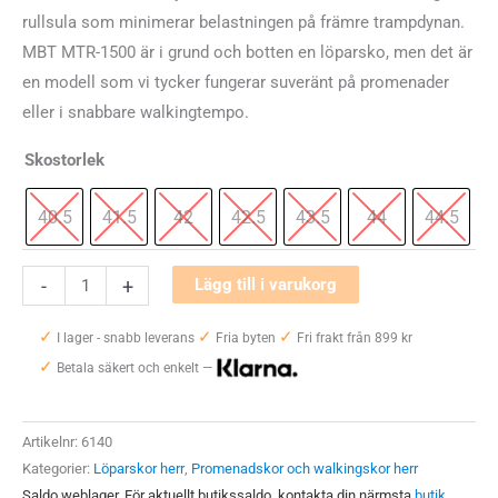
rullsula som minimerar belastningen på främre trampdynan.
MBT MTR-1500 är i grund och botten en löparsko, men det är
en modell som vi tycker fungerar suveränt på promenader
eller i snabbare walkingtempo.
Skostorlek
40.5
41.5
42
42.5
43.5
44
44.5
MBT
-
+
Lägg till i varukorg
MTR-
✓
✓
✓
1500
I lager - snabb leverans
Fria byten
Fri frakt från 899 kr
✓
mängd
Betala säkert och enkelt —
Artikelnr:
6140
Kategorier:
Löparskor herr
,
Promenadskor och walkingskor herr
Saldo weblager. För aktuellt butikssaldo, kontakta din närmsta
butik
.