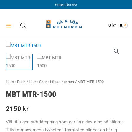
Hoppa
Fri frakt från 899kr
till
innehåll
0
kr
Hem
/
Butik
/
Herr
/
Skor
/
Löparskor herr
/ MBT MTR-1500
MBT MTR-1500
2150
kr
Väl tilltagen stötdämpning som ger fin avlastning på hälarna.
Tillsammans med styvheten i framfoten blir det en härlig