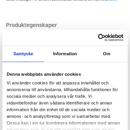
Produktegenskaper
Läst:
Normal
Material:
Mesh, syntet
Samtycke
Information
Om
Butiker:
Umeå, Uppsala, Östersund
Denna webbplats använder cookies
Vi använder cookies för att anpassa innehållet och
MBT
annonserna till användarna, tillhandahålla funktioner för
sociala medier och analysera vår trafik. Vi
MBT lanserades redan 1996 och har sedan dess både fått ett
vidarebefordrar även sådana identifierare och annan
bredare sortiment och utvecklats till att variera i graden av
information från din enhet till de sociala medier och
annons- och analysföretag som vi samarbetar med.
instabilitet mellan olika modeller. MBT-skorna finns i olika
Dessa kan i sin tur kombinera informationen med annan
modeller och används för arbete, fritid och sport.
Den
information som du har tillhandahållit eller som de har