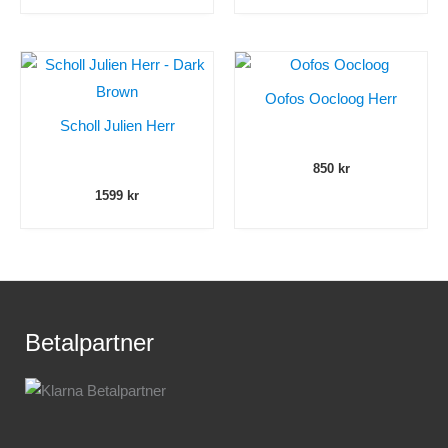
Oofos Oocloog Herr
Scholl Julien Herr
850
kr
1599
kr
Betalpartner