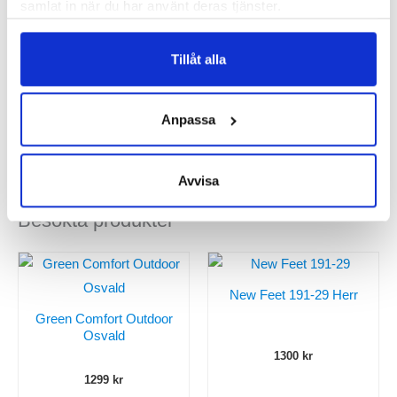
Häl-tå dropp:
6 mm
samlat in när du har använt deras tjänster.
Butiker:
Umeå
,
Örnsköldsvik
,
Östersund
Tillåt alla
Recensioner
Anpassa
Avvisa
Besökta produkter
New Feet 191-29 Herr
Green Comfort Outdoor
Osvald
1300
kr
1299
kr