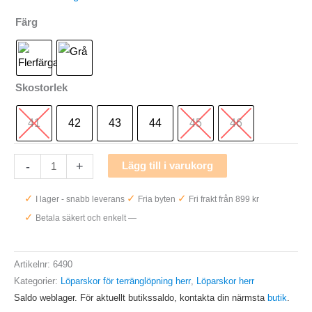
Färg
Skostorlek
41
42
43
44
45
46
Merrell
-
+
Lägg till i varukorg
Agility
✓
✓
✓
I lager - snabb leverans
Fria byten
Fri frakt från 899 kr
Peak
✓
Betala säkert och enkelt —
5
Herr
mängd
Artikelnr:
6490
Kategorier:
Löparskor för terränglöpning herr
,
Löparskor herr
Saldo weblager. För aktuellt butikssaldo, kontakta din närmsta
butik
.