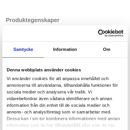
Produktegenskaper
Komfort och dämpning i kombination med en grovt mönstrad
slitsula. Är du sugen på att testa löpning i terräng är Merrell
Samtycke
Information
Om
Agility Peak 5 ett bra val. Den kommer också vara ett fint
alternativ för dig som är van traillöpare men vill ha en sko som
tål många mil i blandad terräng. Allsidig trailsko med utmärkt
Denna webbplats använder cookies
komfort.
Vi använder cookies för att anpassa innehållet och
annonserna till användarna, tillhandahålla funktioner för
Läst:
Normal
sociala medier och analysera vår trafik. Vi
vidarebefordrar även sådana identifierare och annan
Fotvalv:
Normala
information från din enhet till de sociala medier och
Stabilitet:
Neutral
annons- och analysföretag som vi samarbetar med.
Vikt:
285 g
Dessa kan i sin tur kombinera informationen med annan
Mellansulehöjd:
Häl mm – Framfot mm
information som du har tillhandahållit eller som de har