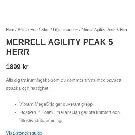
Hem
/
Butik
/
Herr
/
Skor
/
Löparskor herr
/ Merrell Agility Peak 5 Herr
MERRELL AGILITY PEAK 5
HERR
1899
kr
Allsidig trailrunningsko som du kommer trivas med oavsett
sträcka och hastighet.
Vibram MegaGrip ger suveränt grepp.
FloatPro™ Foam i mellansulan ger bra komfort och
effektiv stötdämpning.
Visa storleksguide