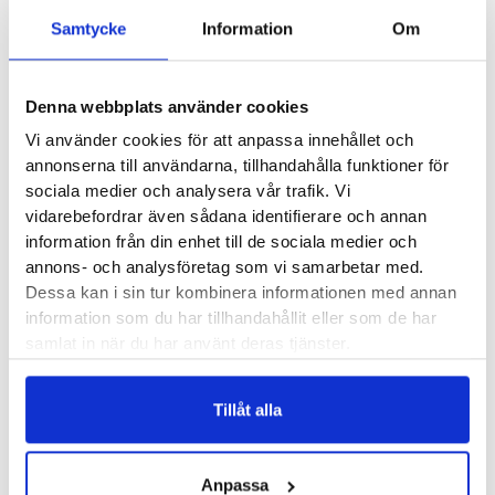
2 är en löparsko med effektivt energiåtergivande material i
Samtycke
Information
Om
stötdämpningen som tillsammans med den integrerade
nylonplattan ger ett härligt driv. Byggd för dig som vill ha en
lätt sko för mängdträning på hårda underlag. Med hela 45
Denna webbplats använder cookies
millimeter dämpning under hälen finns mycket avlastning och
Vi använder cookies för att anpassa innehållet och
den mjuka dämpningen ger behaglig komfort. Inbäddat i
annonserna till användarna, tillhandahålla funktioner för
mellansulan sitter en nylonplatta som både ger stadga till
sociala medier och analysera vår trafik. Vi
dämpningen ochg därmed mer stabilitet, men den bidrar
vidarebefordrar även sådana identifierare och annan
också i hög grad till att skapa ett driv framåt under lugna
information från din enhet till de sociala medier och
annons- och analysföretag som vi samarbetar med.
löppass på hårda underlag.
Dessa kan i sin tur kombinera informationen med annan
information som du har tillhandahållit eller som de har
Läst:
Normal
samlat in när du har använt deras tjänster.
Fotvalv:
Normala, höga
Vikt:
266 g
Tillåt alla
Stabilitet:
Neutral
Höjd:
Häl 45 mm – Framfot 37 mm
Häl-tå dropp:
8 mm
Anpassa