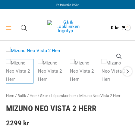
Hoppa
Fri frakt från 899kr
till
innehåll
0
kr
Hem
/
Butik
/
Herr
/
Skor
/
Löparskor herr
/ Mizuno Neo Vista 2 Herr
MIZUNO NEO VISTA 2 HERR
2299
kr