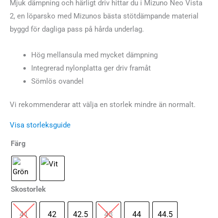
Mjuk dämpning och härligt driv hittar du i Mizuno Neo Vista
2, en löparsko med Mizunos bästa stötdämpande material
byggd för dagliga pass på hårda underlag.
Hög mellansula med mycket dämpning
Integrerad nylonplatta ger driv framåt
Sömlös ovandel
Vi rekommenderar att välja en storlek mindre än normalt.
Visa storleksguide
Färg
Skostorlek
41
42
42.5
43
44
44.5