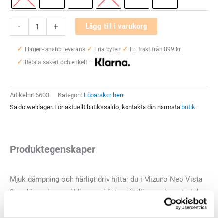
Mizuno
-
+
Lägg till i varukorg
Neo
✓
✓
✓
Vista
I lager - snabb leverans
Fria byten
Fri frakt från 899 kr
✓
2
Betala säkert och enkelt —
Herr
mängd
Artikelnr:
6603
Kategori:
Löparskor herr
Saldo weblager. För aktuellt butikssaldo, kontakta din närmsta
butik
.
Produktegenskaper
Mjuk dämpning och härligt driv hittar du i Mizuno Neo Vista
2, en löparsko med Mizunos bästa stötdämpande material
byggd för dagliga pass på hårda underlag. Mizuno Neo Vista