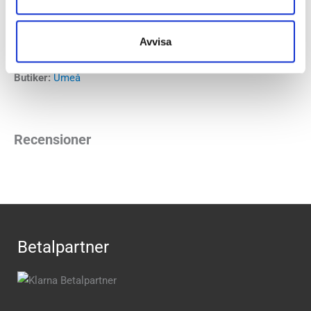
Mizunos artikelnummer:
J1GC2534
Färger:
White/White/Iris Bloom & Reflecting
Avvisa
Pond/White/Goblin green
Butiker:
Umeå
Recensioner
Betalpartner