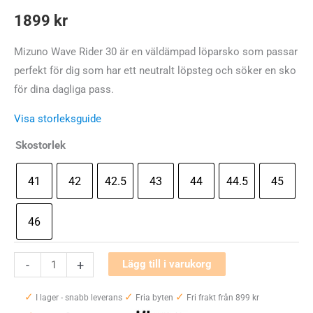
1899
kr
Mizuno Wave Rider 30 är en väldämpad löparsko som passar
perfekt för dig som har ett neutralt löpsteg och söker en sko
för dina dagliga pass.
Visa storleksguide
Skostorlek
41
42
42.5
43
44
44.5
45
46
Mizuno
-
+
Lägg till i varukorg
Wave
✓
✓
✓
Rider
I lager - snabb leverans
Fria byten
Fri frakt från 899 kr