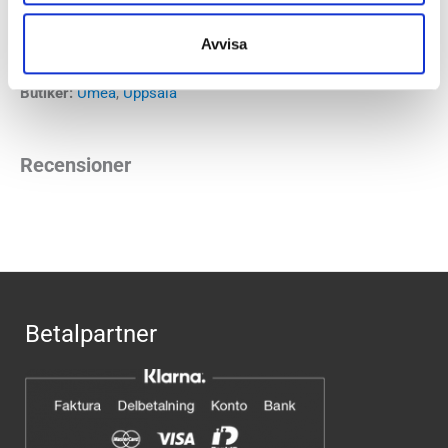
Mizunos artikelnummer:
J1GM2620
Färgkod:
Foggy Dew/Dark Slate/White
Avvisa
Butiker:
Umeå
,
Uppsala
Recensioner
Betalpartner