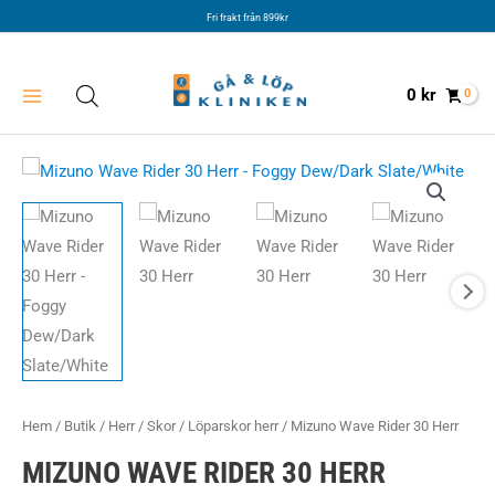
Hoppa
Fri frakt från 899kr
till
innehåll
0
kr
Hem
/
Butik
/
Herr
/
Skor
/
Löparskor herr
/ Mizuno Wave Rider 30 Herr
MIZUNO WAVE RIDER 30 HERR