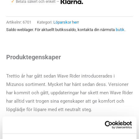
✓
30
Betala säkert och enkelt —
Herr
mängd
Artikelnr:
6701
Kategori:
Löparskor herr
Saldo weblager. För aktuellt butikssaldo, kontakta din närmsta
butik
.
Produktegenskaper
Trettio år har gått sedan Wave Rider introducerades i
Mizunos sortiment. Mycket har hänt sedan dess. Versioner
har kommit och gått, uppdateringar har skett men Wave Rider
har alltid varit trogen sina egenskaper att ge komfort och
löpglädje för löpare med ett neutralt steg.
Version nummer 30 håller fast vid de egenskaperna men gör
det genom en rad uppdateringar. Till att börja med kliver man