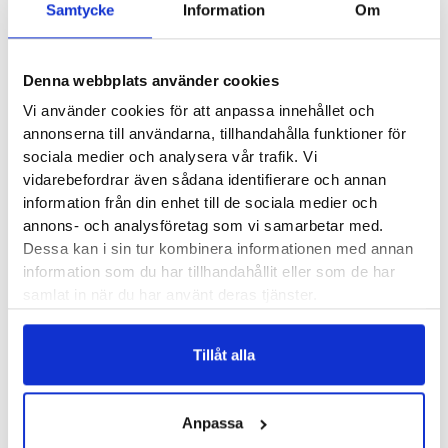
ett klart steg upp i form av tjockleken på mellansulan. Cirka
Samtycke
Information
Om
4 mm har adderats mot tidigare version och i samma veva
har man även breddat mellansulan med 14 mm för att
Denna webbplats använder cookies
bibehålla den fina stabilitet som skon haft. Adderingen av
Vi använder cookies för att anpassa innehållet och
material gör att Mizuno Wave Rider 30 lägger sig i kategorin
annonserna till användarna, tillhandahålla funktioner för
väldämpande löparskor och du som sprungit i modellen
sociala medier och analysera vår trafik. Vi
tidigare kommer säkerligen märka en viss skillnad. Den
vidarebefordrar även sådana identifierare och annan
ökade mängden material gör att skon ger mer komfort än
information från din enhet till de sociala medier och
tidigare och passar perfekt om du vill ha en förhållandevis
annons- och analysföretag som vi samarbetar med.
Dessa kan i sin tur kombinera informationen med annan
lätt löparsko med riktigt härlig stötdämpning.
information som du har tillhandahållit eller som de har
samlat in när du har använt deras tjänster.
Läst:
Normal
Fotvalv:
Normala, höga
Tillåt alla
Vikt:
265 g
Stabilitet:
Neutral
Höjd:
Häl 42.5 mm – Framfot 34.5 mm
Anpassa
Häl-tå dropp:
8 mm