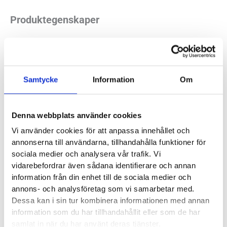
Produktegenskaper
En redan bra sko har blivit ännu bättre. New Balance har
uppdaterat 880 med bättre material i mellansulan än sin
föregångare. Det gillas. Vi har älskat de senaste versionerna
Samtycke
Information
Om
av 880, mycket tack vare sin passform. Den sitter verkligen
väl på många olika fötter. Årets version håller kvar vid de
Denna webbplats använder cookies
egenskaperna och ger oss samtidigt bättre funktion. Att vi
Vi använder cookies för att anpassa innehållet och
har den i flera olika bredder gör inte saken sämre. New
annonserna till användarna, tillhandahålla funktioner för
Balance Fresh Foam 880v12 finns i flera läster och passar
sociala medier och analysera vår trafik. Vi
normala till bredare fötter.
vidarebefordrar även sådana identifierare och annan
information från din enhet till de sociala medier och
Läst:
Bred, normal
annons- och analysföretag som vi samarbetar med.
Fotvalv:
Normala, höga
Dessa kan i sin tur kombinera informationen med annan
information som du har tillhandahållit eller som de har
Vikt:
275 g
samlat in när du har använt deras tjänster.
Häl-tå dropp:
10 mm