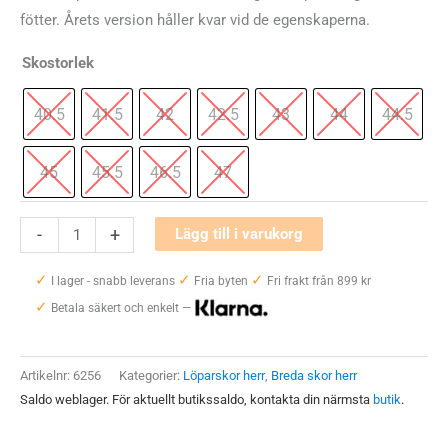
fötter. Årets version håller kvar vid de egenskaperna.
Skostorlek
40.5
41.5
42
42.5
43
44
44.5
45
45.5
46.5
47
New
-
+
Lägg till i varukorg
Balance
✓
✓
✓
Fresh
I lager - snabb leverans
Fria byten
Fri frakt från 899 kr
✓
Foam
Betala säkert och enkelt —
880v12
Wide
Artikelnr:
6256
Kategorier:
Löparskor herr
,
Breda skor herr
Herr
Saldo weblager. För aktuellt butikssaldo, kontakta din närmsta
butik
.
mängd