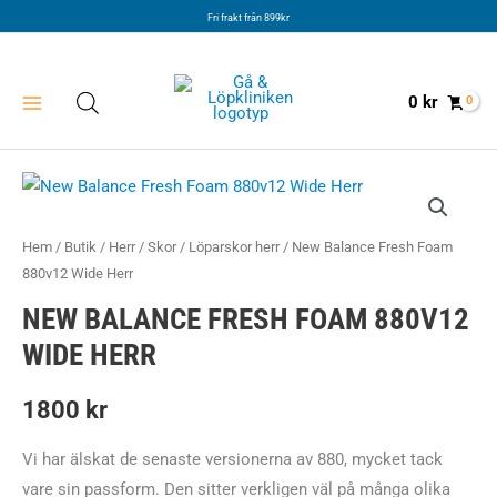
Hoppa
Fri frakt från 899kr
till
innehåll
0
kr
Hem
/
Butik
/
Herr
/
Skor
/
Löparskor herr
/ New Balance Fresh Foam
880v12 Wide Herr
NEW BALANCE FRESH FOAM 880V12
WIDE HERR
1800
kr
Vi har älskat de senaste versionerna av 880, mycket tack
vare sin passform. Den sitter verkligen väl på många olika