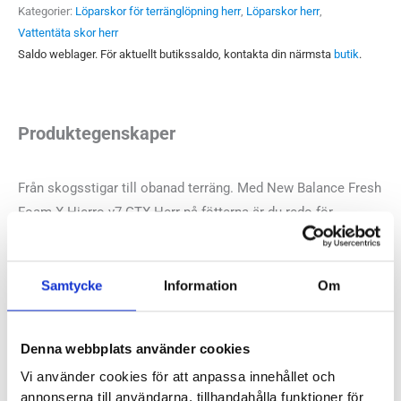
v7
Kategorier:
Löparskor för terränglöpning herr
,
Löparskor herr
,
GTX
Vattentäta skor herr
Herr
Saldo weblager. För aktuellt butikssaldo, kontakta din närmsta
butik
.
mängd
Produktegenskaper
Från skogsstigar till obanad terräng. Med New Balance Fresh
Foam X Hierro v7 GTX Herr på fötterna är du redo för
terrängen och härliga löppass i skog och mark. Slitstark och
greppvänlig yttersula tillsammans med ett vattentätt
membran från Gore-Tex gör att skon klarar tuffa tag och rejäl
Samtycke
Information
Om
terräng.
Denna webbplats använder cookies
Läst:
Normal
Vi använder cookies för att anpassa innehållet och
Fotvalv:
Normala, höga
annonserna till användarna, tillhandahålla funktioner för