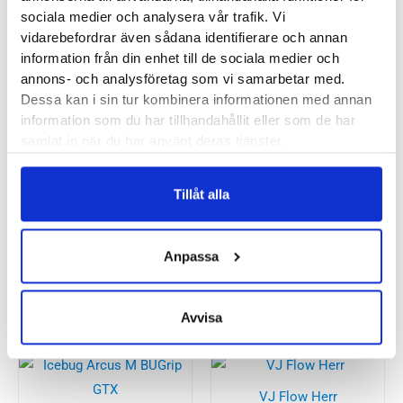
Stabilitet:
Neutral
sociala medier och analysera vår trafik. Vi
Vikt:
316 g
vidarebefordrar även sådana identifierare och annan
Häl-tå dropp:
8 mm
information från din enhet till de sociala medier och
annons- och analysföretag som vi samarbetar med.
Butiker:
Stockholm Hornstull
,
Stockholm Odengatan
,
Dessa kan i sin tur kombinera informationen med annan
Stockholm Storgatan
,
Stockholm Sickla
,
Umeå
,
Uppsala
,
information som du har tillhandahållit eller som de har
samlat in när du har använt deras tjänster.
Östersund
Tillåt alla
Recensioner
Anpassa
Besökta produkter
Avvisa
VJ Flow Herr