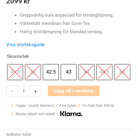
2099
kr
Greppvänlig sula anpassad för terränglöpning.
Vattentätt membran från Gore-Tex.
Härlig stötdämpning för blandad terräng.
Visa storleksguide
Skostorlek
41.5
42
42.5
43
44
44.5
45
New
-
+
Lägg till i varukorg
Balance
✓
✓
✓
Fresh
I lager - snabb leverans
Fria byten
Fri frakt från 899 kr
✓
Foam
Betala säkert och enkelt —
X
Hierro
Artikelnr:
6434