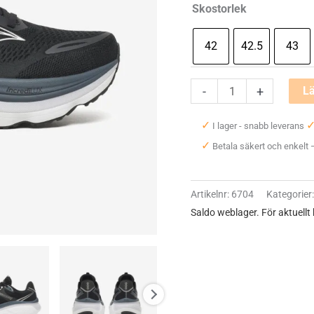
Skostorlek
42
42.5
43
Saucony
-
+
Lä
Hurricane
✓
I lager - snabb leverans
26
✓
Betala säkert och enkelt
Wide
(2E)
Herr
Artikelnr:
6704
Kategorier
mängd
Saldo weblager. För aktuellt