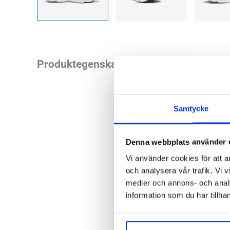
Saucony Hurricane 2
Produktegenskaper
hållbart stötdämpa
för dig som vill ha
underbart och anpa
Samtycke
Läst:
Bred
Denna webbplats använder 
Fotvalv:
Norm
Vi använder cookies för att a
Stabilitet:
Pr
och analysera vår trafik. Vi v
Vikt:
262 g
medier och annons- och anal
Höjd:
Häl 4
information som du har tillhan
Häl-tå dropp
Sauconys a