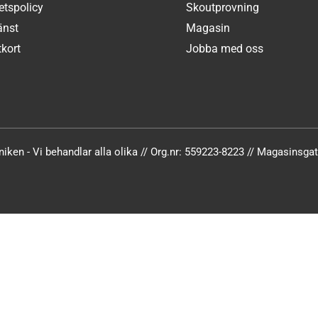
tetspolicy
Skoutprovning
änst
Magasin
kort
Jobba med oss
iken - Vi behandlar alla olika // Org.nr: 559223-8223 // Magasinsg