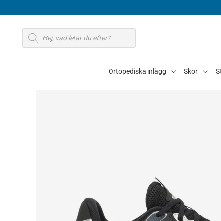
Hoppa
till
Produktsökning
innehåll
Ortopediska inlägg
Skor
S