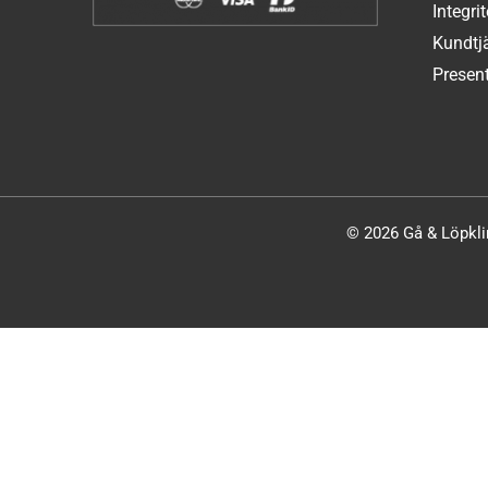
Integri
Kundtj
Present
© 2026 Gå & Löpklin