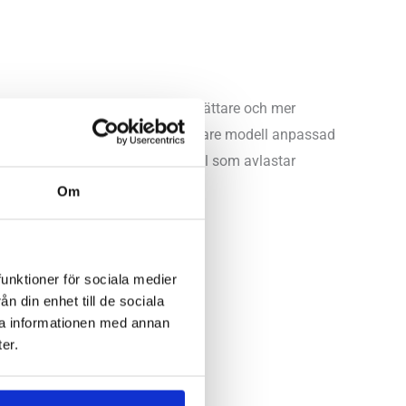
t nya materialet incrediLUX är lättare och mer
versionen av Hurricane är en bredare modell anpassad
g och stabilitet, den är en modell som avlastar
g med ett pronerande löpsteg.
Om
funktioner för sociala medier
n din enhet till de sociala
ra informationen med annan
er.