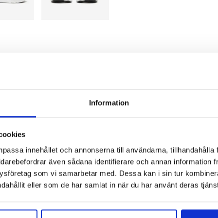
6 Wide har uppdaterats fint med nytt material i mellansulan. De
nde över tid än sin föregångare. Wide (2E) innebär att den här 
 mer utrymme i skorna. Hurricane 26 Wide ger riktigt bra dämpnin
ssats suveränt för längre löppass och promenader. Byggd för di
Information
cookies
ala, låga, höga
npassa innehållet och annonserna till användarna, tillhandahålla 
onation
idarebefordrar även sådana identifierare och annan information frå
ysföretag som vi samarbetar med. Dessa kan i sin tur kombine
1 mm – Framfot 35 mm
dahållit eller som de har samlat in när du har använt deras tjänst
:
6 mm
rtikelnummer:
101102