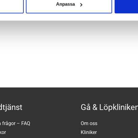
Anpassa
tjänst
Gå & Löpklinike
a frågor – FAQ
Om oss
kor
Kliniker