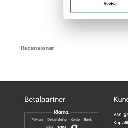
Avvisa
Butiker:
Umeå
Recensioner
Betalpartner
Kund
Vanlig
Köpvill