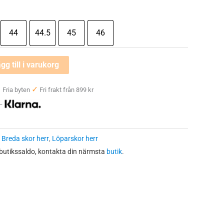
44
44.5
45
46
gg till i varukorg
✓
✓
Fria byten
Fri frakt från 899 kr
 —
:
Breda skor herr
,
Löparskor herr
 butikssaldo, kontakta din närmsta
butik
.