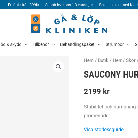
Fri frakt från 899kr
Snabb leverans 1-3 vardagar
Betala säkert med Klar
töd & skydd
Tillbehör
Behandlingspaket
Strumpor
S
Hem
/
Butik
/
Herr
/
Skor
SAUCONY HURR
2199
kr
Stabilitet och dämpning 
promenader.
Visa storleksguide