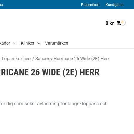
na
Presentkort
Kundtjänst
0
kr
kador
Kliniker
Varumärken
/
Löparskor herr
/ Saucony Hurricane 26 Wide (2E) Herr
ICANE 26 WIDE (2E) HERR
för dig som söker avlastning för längre löppass och