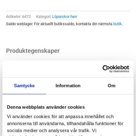
Herr
mängd
Artikelnr:
6472
Kategori:
Löparskor herr
Saldo weblager. För aktuellt butikssaldo, kontakta din närmsta
butik
.
Produktegenskaper
Infinite serien har funnits i UA´s line-up några år men det här
är en rejäl uppdatering. Under Armour Infinite Pro har givits
nyare och mjukare material vilket både lyfter komforten och
Samtycke
Information
Om
funktionen flertalet snäpp. Kvar finns fortfarande tillräcklig
stadga för långa pass som kombinerat med den mjuka och
Denna webbplats använder cookies
komfortabla stötdämpningen gör Infinite Pro till ett lysande
Vi använder cookies för att anpassa innehållet och
alternativ som mängdträningssko.
annonserna till användarna, tillhandahålla funktioner för
sociala medier och analysera vår trafik. Vi
Läst:
Normal