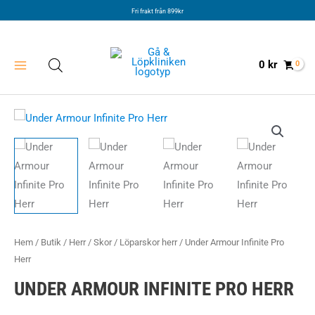
Hoppa
Fri frakt från 899kr
till
innehåll
0
kr
Hem
/
Butik
/
Herr
/
Skor
/
Löparskor herr
/ Under Armour Infinite Pro
Herr
UNDER ARMOUR INFINITE PRO HERR