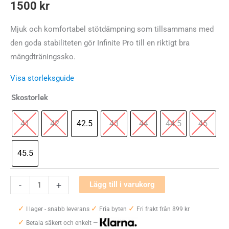
1500
kr
Mjuk och komfortabel stötdämpning som tillsammans med
den goda stabiliteten gör Infinite Pro till en riktigt bra
mängdträningssko.
Visa storleksguide
Skostorlek
41
42
42.5
43
44
44.5
45
45.5
Under
-
+
Lägg till i varukorg
Armour
✓
✓
✓
Infinite
I lager - snabb leverans
Fria byten
Fri frakt från 899 kr
✓
Pro
Betala säkert och enkelt —