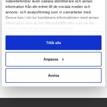
vidarebefordrar även sådana identifierare och annan
Fotvalv:
Normala, höga
information från din enhet till de sociala medier och
Stabilitet:
Neutral
annons- och analysföretag som vi samarbetar med.
Vikt:
326 g
Dessa kan i sin tur kombinera informationen med annan
information som du har tillhandahållit eller som de har
Höjd:
Häl ? mm – Framfot ? mm
samlat in när du har använt deras tjänster.
Häl-tå dropp:
8 mm
Butiker:
Stockholm Hornstull
,
Stockholm Odengatan
,
Tillåt alla
Stockholm Storgatan
,
Stockholm Sickla
,
Umeå
,
Uppsala
,
Örnsköldsvik
Anpassa
Recensioner
Avvisa