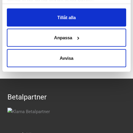
promenadskon när du rör dig på fritiden, den vattentäta
kängan vid dagsturen på fjället eller i skogen. Aktiviteterna
kan variera men vi lovar att du kan finna en lämplig sko från
Tillåt alla
Ecco vid samtliga tillfällen.
Anpassa
Recensioner
Avvisa
Betalpartner