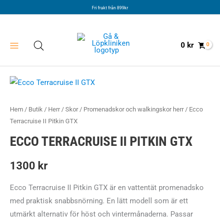
Hoppa
Fri frakt från 899kr
till
innehåll
0
kr
Hem
/
Butik
/
Herr
/
Skor
/
Promenadskor och walkingskor herr
/ Ecco
Terracruise II Pitkin GTX
ECCO TERRACRUISE II PITKIN GTX
1300
kr
Ecco Terracruise II Pitkin GTX är en vattentät promenadsko
med praktisk snabbsnörning. En lätt modell som är ett
utmärkt alternativ för höst och vintermånaderna. Passar