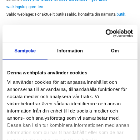
walkingsko
,
gore-tex
Saldo weblager. För aktuellt butikssaldo, kontakta din närmsta
butik
.
Produktegenskaper
Samtycke
Information
Om
Läst:
Smal, normal
Material:
Syntet och Gore-Tex membran
Denna webbplats använder cookies
Vi använder cookies för att anpassa innehållet och
Butiker:
Umeå
annonserna till användarna, tillhandahålla funktioner för
sociala medier och analysera vår trafik. Vi
vidarebefordrar även sådana identifierare och annan
ECCO
information från din enhet till de sociala medier och
annons- och analysföretag som vi samarbetar med.
Danska Ecco har
skor för alla årets alla dagar
, dygnets alla
Dessa kan i sin tur kombinera informationen med annan
information som du har tillhandahållit eller som de har
timmar. Den mer stilrena skon eller sandalen på jobbet,
samlat in när du har använt deras tjänster.