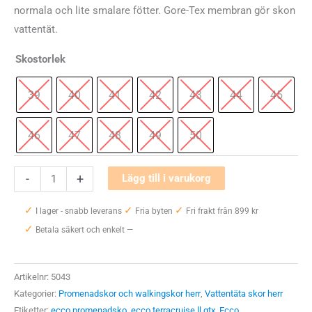
normala och lite smalare fötter. Gore-Tex membran gör skon
vattentät.
Skostorlek
39
40
41
42
43
44
45
46
47
48
49
50
Ecco
-
+
Lägg till i varukorg
Terracruise
✓
✓
✓
II
I lager - snabb leverans
Fria byten
Fri frakt från 899 kr
✓
Pitkin
Betala säkert och enkelt —
GTX
mängd
Artikelnr:
5043
Kategorier:
Promenadskor och walkingskor herr
,
Vattentäta skor herr
Etiketter:
ecco promenadsko
,
ecco terracruise ll gtx
,
Ecco