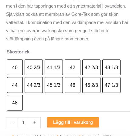
men i den här tappningen med ett syntetmaterial i ovandelen.
Självklart också ett membran av Gore-Tex som gör skon
vattentät. I kombination med den väldämpade mellansulan har
vi här en suverän walkingsko som ger gott stöd och
stötdämpning även på längre promenader.
Skostorlek
40
40 2/3
41 1/3
42
42 2/3
43 1/3
44
44 2/3
45 1/3
46
46 2/3
47 1/3
48
Haglöfs
-
+
Lägg till i varukorg
Ridge