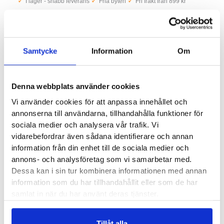
✓
✓
✓
I lager - snabb leverans
Fria byten
Fri frakt från 899 kr
Synthetic
✓
Betala säkert och enkelt —
GT
mängd
Artikelnr:
5047
Samtycke
Information
Om
Kategorier:
Promenadskor och walkingskor herr
,
Vattentäta skor
herr
Etiketter:
gore-tex
,
haglöfs
,
haglöfs ridge gt
,
haglöfs walkingsko
Denna webbplats använder cookies
Saldo weblager. För aktuellt butikssaldo, kontakta din närmsta
butik
.
Vi använder cookies för att anpassa innehållet och
annonserna till användarna, tillhandahålla funktioner för
sociala medier och analysera vår trafik. Vi
vidarebefordrar även sådana identifierare och annan
Produktegenskaper
information från din enhet till de sociala medier och
annons- och analysföretag som vi samarbetar med.
Dessa kan i sin tur kombinera informationen med annan
Läst:
Normal, lätt svängd
information som du har tillhandahållit eller som de har
Material:
Syntet och membran från Gore-Tex
samlat in när du har använt deras tjänster.
Butiker:
Umeå
Tillåt alla