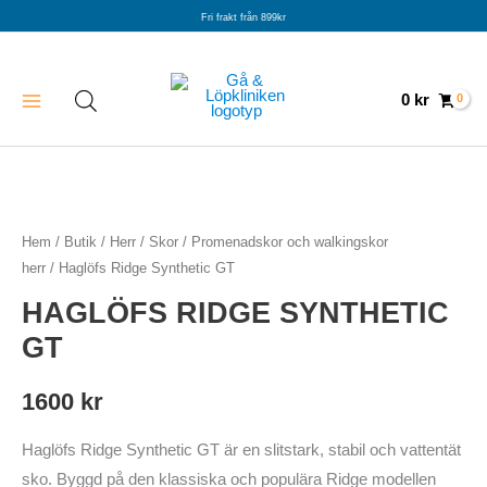
Hoppa
Fri frakt från 899kr
till
innehåll
0
kr
Hem
/
Butik
/
Herr
/
Skor
/
Promenadskor och walkingskor
herr
/ Haglöfs Ridge Synthetic GT
HAGLÖFS RIDGE SYNTHETIC
GT
1600
kr
Haglöfs Ridge Synthetic GT är en slitstark, stabil och vattentät
sko. Byggd på den klassiska och populära Ridge modellen