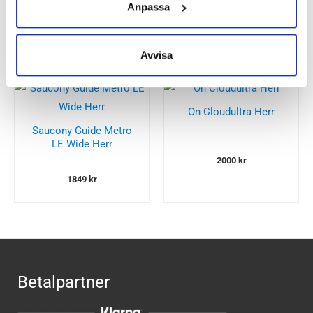
Anpassa
2199
kr
2100
kr
Avvisa
On Cloudultra Herr
Saucony Guide Metro
LE Wide Herr
2000
kr
1849
kr
Betalpartner