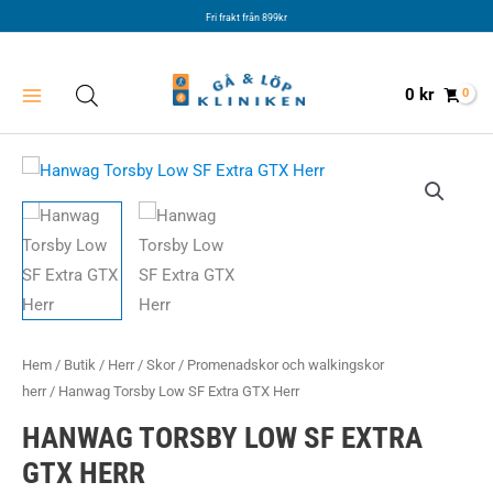
Hoppa
Fri frakt från 899kr
till
innehåll
0
kr
Hem
/
Butik
/
Herr
/
Skor
/
Promenadskor och walkingskor
herr
/ Hanwag Torsby Low SF Extra GTX Herr
HANWAG TORSBY LOW SF EXTRA
GTX HERR