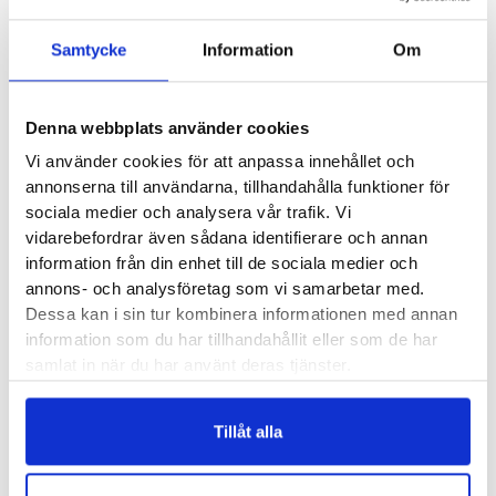
Material:
Nubuck och mocka samt ett vattentätt
membran från Gore-Tex
Samtycke
Information
Om
Butiker:
S
Stockholm Hornstull
,
Stockholm Odengatan
,
Umeå
,
Uppsala
,
Östersund
Denna webbplats använder cookies
Vi använder cookies för att anpassa innehållet och
annonserna till användarna, tillhandahålla funktioner för
Recensioner
sociala medier och analysera vår trafik. Vi
vidarebefordrar även sådana identifierare och annan
information från din enhet till de sociala medier och
annons- och analysföretag som vi samarbetar med.
Dessa kan i sin tur kombinera informationen med annan
Besökta produkter
information som du har tillhandahållit eller som de har
samlat in när du har använt deras tjänster.
Tillåt alla
Keen Targhee IV WP
Herr
Ara Matteo Sport
GORE-TEX Herr