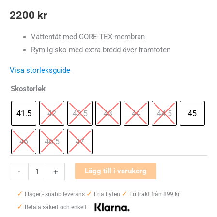
2200
kr
Vattentät med GORE-TEX membran
Rymlig sko med extra bredd över framfoten
Visa storleksguide
Skostorlek
41.5
42
42.5
43
44
44.5
45
46
46.5
47
Hanwag
-
+
Lägg till i varukorg
Torsby
✓
✓
✓
Low
I lager - snabb leverans
Fria byten
Fri frakt från 899 kr
✓
SF
Betala säkert och enkelt —