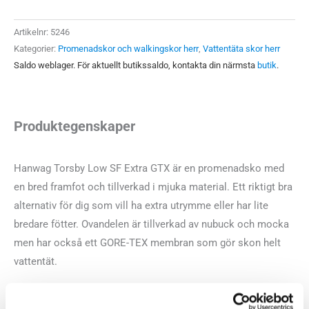
Extra
GTX
Artikelnr:
5246
Herr
Kategorier:
Promenadskor och walkingskor herr
,
Vattentäta skor herr
mängd
Saldo weblager. För aktuellt butikssaldo, kontakta din närmsta
butik
.
Produktegenskaper
Hanwag Torsby Low SF Extra GTX är en promenadsko med
en bred framfot och tillverkad i mjuka material. Ett riktigt bra
alternativ för dig som vill ha extra utrymme eller har lite
bredare fötter. Ovandelen är tillverkad av nubuck och mocka
men har också ett GORE-TEX membran som gör skon helt
vattentät.
Läst:
Bred framfot