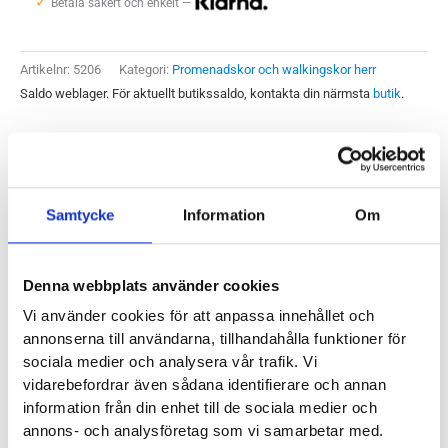
✓
Bondi
Betala säkert och enkelt —
SR
Herr
Artikelnr:
5206
Kategori:
Promenadskor och walkingskor herr
mängd
Saldo weblager. För aktuellt butikssaldo, kontakta din närmsta
butik
.
Produktegenskaper
Samtycke
Information
Om
Hoka One One Bondi SR är en av våra mest stötdämpande
promenadskor. Det i kombination med sulans profil ger en
Denna webbplats använder cookies
mjuk, behaglig och väl avlastad känsla. Modellen har en
Vi använder cookies för att anpassa innehållet och
vattenavvisande ovandel i skinn och har förbättrats med en
annonserna till användarna, tillhandahålla funktioner för
slitsula med halkfri yttersula (SR = Slip Resistant). Vi vill
sociala medier och analysera vår trafik. Vi
också slå ett slag för den positiva egenskapen den här
vidarebefordrar även sådana identifierare och annan
formen på skor har för smärtor kring främre delen av foten.
information från din enhet till de sociala medier och
annons- och analysföretag som vi samarbetar med.
Vid
hallux rigidus
,
nedsjunket främre fotvalv
och artros är det