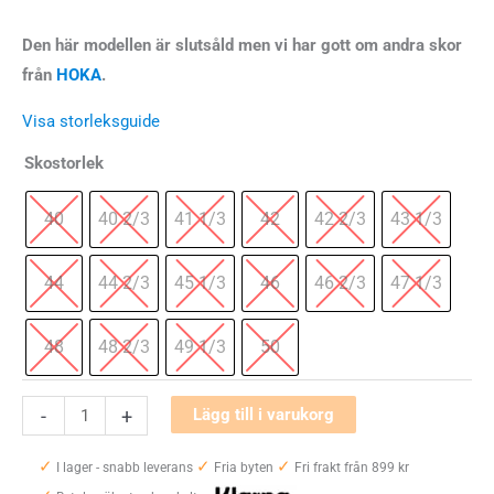
Den här modellen är slutsåld men vi har gott om andra skor
från
HOKA
.
Visa storleksguide
Skostorlek
40
40 2/3
41 1/3
42
42 2/3
43 1/3
44
44 2/3
45 1/3
46
46 2/3
47 1/3
48
48 2/3
49 1/3
50
Hoka
-
+
Lägg till i varukorg
One
✓
✓
✓
One
I lager - snabb leverans
Fria byten
Fri frakt från 899 kr