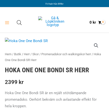
Hoppa
Fri frakt från 899kr
till
innehåll
0
kr
Hem
/
Butik
/
Herr
/
Skor
/
Promenadskor och walkingskor herr
/ Hoka
One One Bondi SR Herr
HOKA ONE ONE BONDI SR HERR
2399
kr
Hoka One One Bondi SR är en rejält stötdämpande
promenadsko. Oerhört bekväm och avlastande effekt för
hela kroppen.