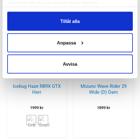
samlat in när du har använt deras tjänster.
Recensioner
Tillåt alla
Anpassa
Besökta produkter
Avvisa
Icebug Haze RB9X GTX
Mizuno Wave Rider 29
Herr
Wide (D) Dam
1999
kr
1899
kr