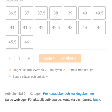
Skostorlek
36.5
37
37.5
38
39
40
40.5
41
41.5
42
42.5
43
44
45
45.5
46
Icebug
-
+
Lägg till i varukorg
Mosi
✓
✓
✓
RB9X
I lager - snabb leverans
Fria byten
Fri frakt från 899 kr
✓
Unisex
Betala säkert och enkelt —
mängd
Artikelnr:
5282
Kategori:
Promenadskor och walkingskor herr
Saldo weblager. För aktuellt butikssaldo, kontakta din närmsta
butik
.