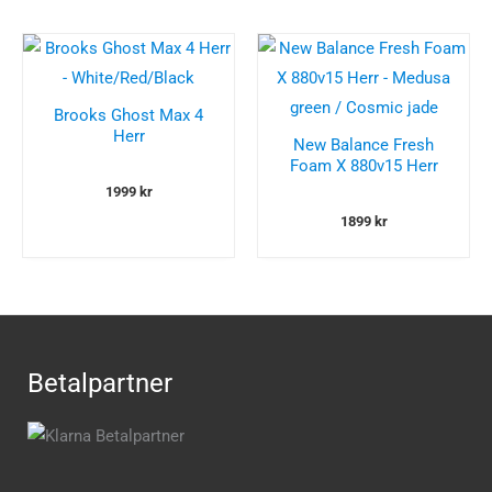
Brooks Ghost Max 4
Herr
New Balance Fresh
Foam X 880v15 Herr
1999
kr
1899
kr
Betalpartner