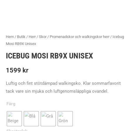
Hem
/
Butik
/
Herr
/
Skor
/
Promenadskor och walkingskor herr
/ Icebug
Mosi RB9X Unisex
ICEBUG MOSI RB9X UNISEX
1599
kr
Luftig och fint stötdämpad walkingsko. Klar sommarfavorit
tack vare sin mjuka och luftgenomsläppliga ovandel.
Färg