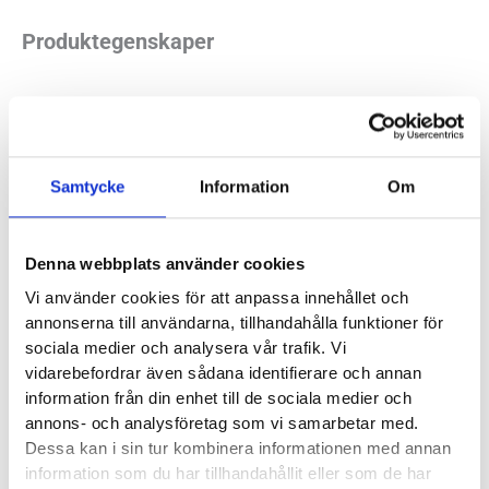
Produktegenskaper
Icebug Mosi RB9X Unisex bjuder på härlig komfort och
stilren färgsättning. En luftig modell som säkerligen kommer
bli en sommarfavorit på mångas fötter. Påminner i mångt
Samtycke
Information
Om
och mycket om
Icebug Eli RB9X
men med en lite mer teknisk
mellansula och fler storleksalternativ.
Denna webbplats använder cookies
Läst:
Normal
Vi använder cookies för att anpassa innehållet och
Material:
Ovandelen består helt och hållet av
annonserna till användarna, tillhandahålla funktioner för
återvunnet polyestergarn.
sociala medier och analysera vår trafik. Vi
vidarebefordrar även sådana identifierare och annan
Butiker:
Stockholm Hornstull
,
Stockholm Odengatan
,
information från din enhet till de sociala medier och
Stockholm Storgatan
,
Stockholm Sickla
,
Umeå
,
Uppsala
,
annons- och analysföretag som vi samarbetar med.
Dessa kan i sin tur kombinera informationen med annan
Örnsköldsvik
,
Östersund
information som du har tillhandahållit eller som de har