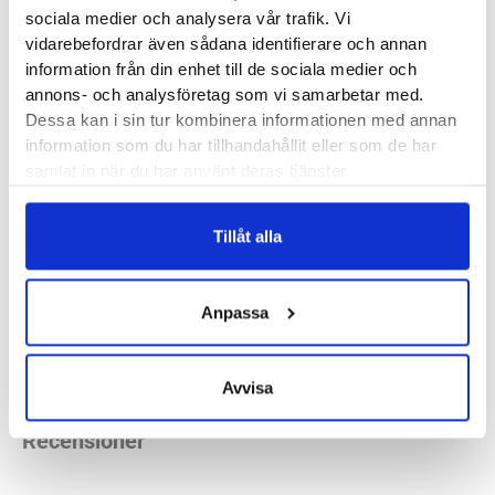
Skor med rullsula och mjuk stötdämpning har blivit omåttligt
sociala medier och analysera vår trafik. Vi
populära de senaste åren. Varför? Bekvämligheten,
vidarebefordrar även sådana identifierare och annan
information från din enhet till de sociala medier och
komforten och avlastningen de ger för hela din kropp. Joya
annons- och analysföretag som vi samarbetar med.
Dynamo Classic faller klart in under den kategorin. Det här är
Dessa kan i sin tur kombinera informationen med annan
en modell som med sin funktion kommer rekommenderas
information som du har tillhandahållit eller som de har
till dig med fotsmärtor och/eller ömhet i ryggen.
samlat in när du har använt deras tjänster.
Stilren och sportig med oerhört fin stötdämpning.
Tillåt alla
Läst:
Normal
Material:
Läder
Anpassa
Kliniker:
Stockholm Hornstull
,
Stockholm Odengatan
,
Stockholm Sickla
,
Stockholm Storgatan
,
Umeå
,
Uppsala
Avvisa
Recensioner