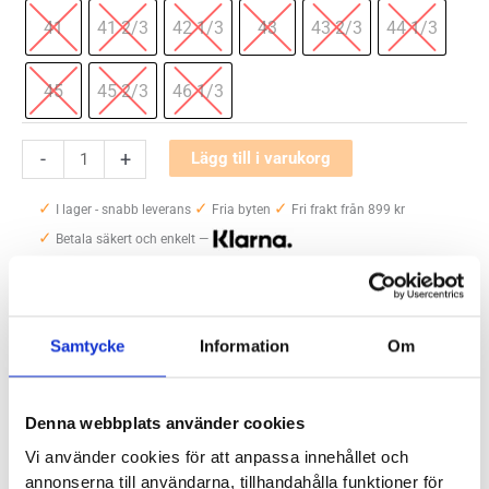
41
41 2/3
42 1/3
43
43 2/3
44 1/3
45
45 2/3
46 1/3
Joya
-
+
Lägg till i varukorg
Dynamo
✓
✓
✓
Classic
I lager - snabb leverans
Fria byten
Fri frakt från 899 kr
✓
Herr
Betala säkert och enkelt —
mängd
Artikelnr:
5174
Kategori:
Promenadskor och walkingskor herr
Saldo weblager. För aktuellt butikssaldo, kontakta din närmsta
butik
.
Samtycke
Information
Om
Denna webbplats använder cookies
Produktegenskaper
Vi använder cookies för att anpassa innehållet och
annonserna till användarna, tillhandahålla funktioner för