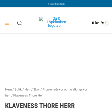
Hoppa
Fri frakt från 899kr
till
innehåll
0
kr
Hem
/
Butik
/
Herr
/
Skor
/
Promenadskor och walkingskor
herr
/ Klaveness Thore Herr
KLAVENESS THORE HERR