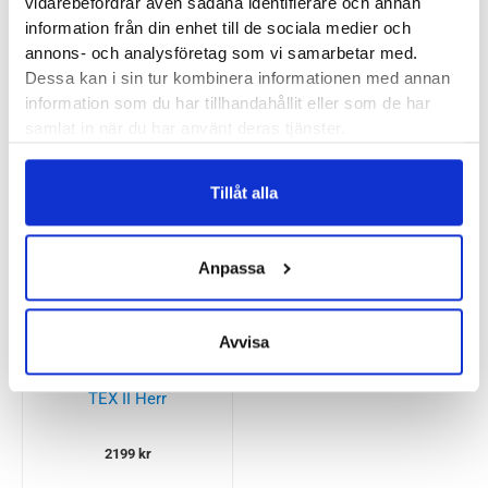
vidarebefordrar även sådana identifierare och annan
Butiker:
Stockholm Hornstull
,
Stockholm Odengatan
,
information från din enhet till de sociala medier och
Stockholm Sickla
,
Stockholm Storgatan
,
Umeå
,
Uppsala
annons- och analysföretag som vi samarbetar med.
Dessa kan i sin tur kombinera informationen med annan
information som du har tillhandahållit eller som de har
Recensioner
samlat in när du har använt deras tjänster.
Tillåt alla
Besökta produkter
Anpassa
Avvisa
Haglöfs Ridge GORE-
TEX II Herr
2199
kr