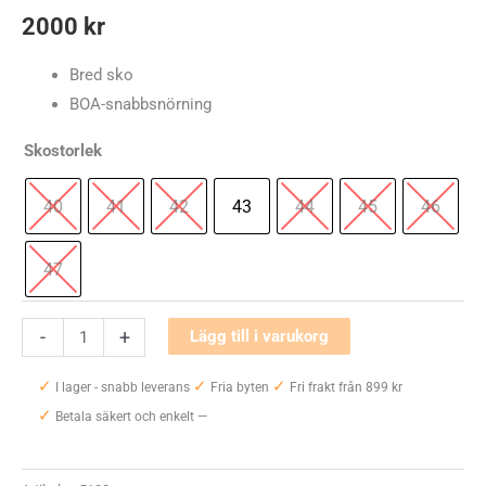
2000
kr
Bred sko
BOA-snabbsnörning
Skostorlek
40
41
42
43
44
45
46
47
Klaveness
-
+
Lägg till i varukorg
Thore
✓
✓
✓
Herr
I lager - snabb leverans
Fria byten
Fri frakt från 899 kr
✓
mängd
Betala säkert och enkelt —