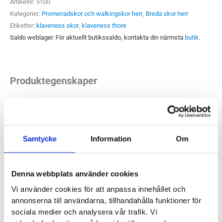
Artikelnr:
5100
Kategorier:
Promenadskor och walkingskor herr
,
Breda skor herr
Etiketter:
klaveness skor
,
klaveness thore
Saldo weblager. För aktuellt butikssaldo, kontakta din närmsta
butik
.
Produktegenskaper
Klaveness Thore är en bred sko med BOA-snabbsnörning.
Utmärkt val för dig som vill ha en rymlig sko som är både
enkel att kliva i och att stänga. Ovandel i följsamt och mjukt
Samtycke
Information
Om
läder ger en behaglig passform.
Denna webbplats använder cookies
Läst:
Bred
Vi använder cookies för att anpassa innehållet och
Material:
Nubuck
annonserna till användarna, tillhandahålla funktioner för
Klaveness artikelnummer:
CF01343
sociala medier och analysera vår trafik. Vi