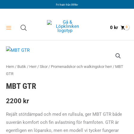
Hoppa
Fri frakt från 899kr
till
innehåll
0
kr
Hem
/
Butik
/
Herr
/
Skor
/
Promenadskor och walkingskor herr
/ MBT
GTR
MBT GTR
2200
kr
Rejält stötdämpad och med en rullsula, ger MBT GTR både
suverän komfort och fin avlastning för framfoten. GTR är
egentligen en löparsko, men en modell vi tycker fungerar