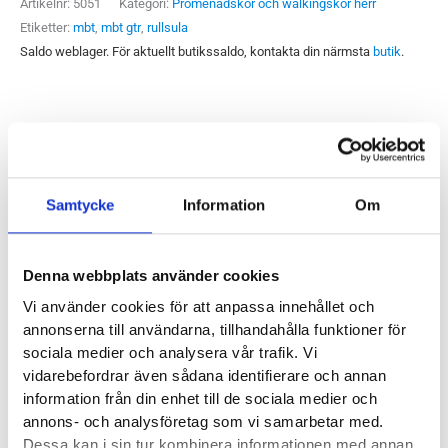
Artikelnr:
5051
Kategori:
Promenadskor och walkingskor herr
Etiketter:
mbt
,
mbt gtr
,
rullsula
Saldo weblager. För aktuellt butikssaldo, kontakta din närmsta
butik
.
Produktegenskaper
Läst:
Något bredare med rak läst
Samtycke
Information
Om
Material:
Mesh, syntet
Butiker:
Stockholm Hornstull, Stockholm Odengatan,
Denna webbplats använder cookies
Stockholm Storgatan, Umeå, Uppsala, Östersund
Vi använder cookies för att anpassa innehållet och
annonserna till användarna, tillhandahålla funktioner för
sociala medier och analysera vår trafik. Vi
vidarebefordrar även sådana identifierare och annan
MBT
information från din enhet till de sociala medier och
annons- och analysföretag som vi samarbetar med.
MBT lanserades redan 1996 och har sedan dess både fått ett
Dessa kan i sin tur kombinera informationen med annan