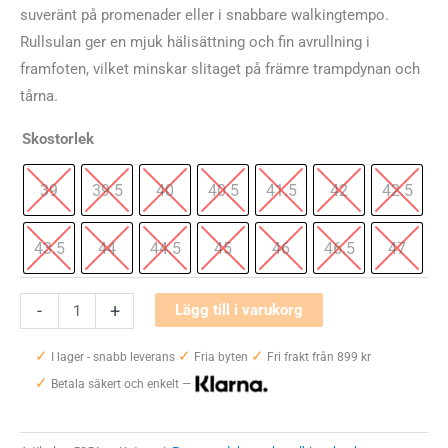
suveränt på promenader eller i snabbare walkingtempo.
Rullsulan ger en mjuk hälisättning och fin avrullning i
framfoten, vilket minskar slitaget på främre trampdynan och
tårna.
Skostorlek
39
39.5
40
40.5
41.5
42
42.5
43.5
44
44.5
45
46
46.5
47
MBT
-
+
Lägg till i varukorg
GTR
✓
✓
✓
mängd
I lager - snabb leverans
Fria byten
Fri frakt från 899 kr
✓
Betala säkert och enkelt —