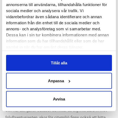
annonserna till användarna, tillhandahålla funktioner för
sociala medier och analysera vår trafik. Vi
Produktegenskaper
vidarebefordrar även sådana identifierare och annan
information från din enhet till de sociala medier och
Läst:
Normal
annons- och analysföretag som vi samarbetar med.
Material:
Textil och vattentätt membran från Gore-Tex
Dessa kan i sin tur kombinera informationen med annan
information som du har tillhandahållit eller som de har
samlat in när du har använt deras tjänster.
Butiker:
Umeå, Östersund
Tillåt alla
MERRELL
Anpassa
Merrell är ett amerikanskt skoföretag från Green Mountains,
Vermont, med inriktning mot dig som gillar att röra dig ute.
Med ett brett utbud av vinterkängor, promenadskor, sandaler
Avvisa
och barfotaskor kan du njuta av Merrells produkter året runt.
Och när det gäller outdoor så riktar de sig inte bara in mot
friluftsentusiasten, skor för citymiljö finns också att hitta.