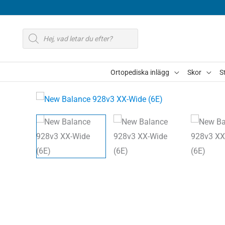
Hoppa
till
Produktsökning
innehåll
Ortopediska inlägg
Skor
S