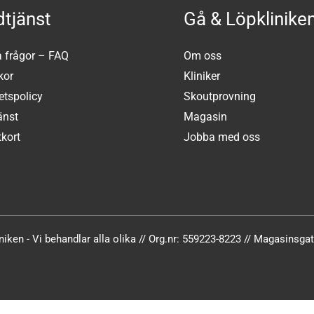
tjänst
Gå & Löpklinike
a frågor – FAQ
Om oss
kor
Kliniker
tetspolicy
Skoutprovning
änst
Magasin
kort
Jobba med oss
iken - Vi behandlar alla olika // Org.nr: 559223-8223 // Magasinsg