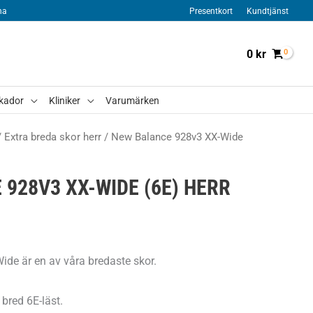
na
Presentkort
Kundtjänst
0
kr
kador
Kliniker
Varumärken
/
Extra breda skor herr
/ New Balance 928v3 XX-Wide
928V3 XX-WIDE (6E) HERR
de är en av våra bredaste skor.
bred 6E-läst.