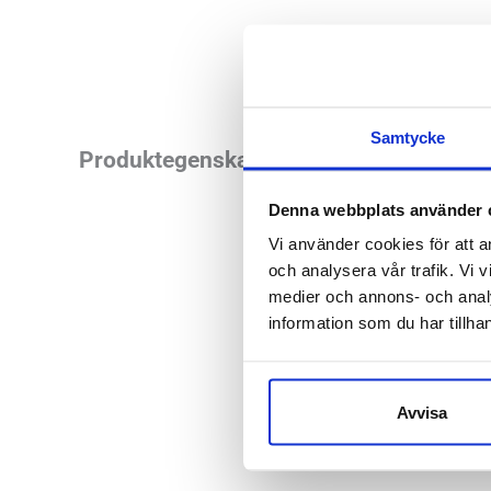
Samtycke
Byggd på en extra b
Produktegenskaper
vilket ger perfekt s
Denna webbplats använder 
Vi använder cookies för att a
Läst:
Extra b
och analysera vår trafik. Vi v
Material:
Sk
medier och annons- och anal
New Balanc
information som du har tillhan
Butiker:
Umeå
Avvisa