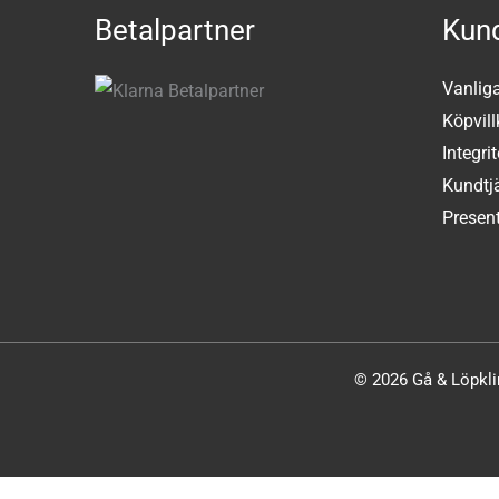
Betalpartner
Kund
Vanlig
Köpvill
Integri
Kundtj
Present
© 2026 Gå & Löpklin