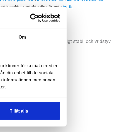
 butikssaldo, kontakta din närmsta
butik
.
Om
ste skor. Samtidigt är den väldigt stabil och vridstyv
funktioner för sociala medier
n din enhet till de sociala
ra informationen med annan
er.
Tillåt alla