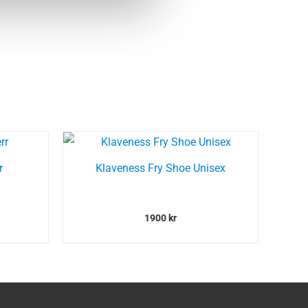
r
Klaveness Fry Shoe Unisex
1900
kr