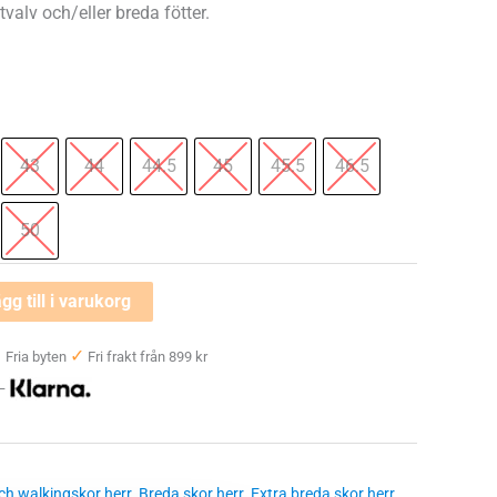
tvalv och/eller breda fötter.
43
44
44.5
45
45.5
46.5
50
gg till i varukorg
✓
✓
Fria byten
Fri frakt från 899 kr
 —
h walkingskor herr
,
Breda skor herr
,
Extra breda skor herr