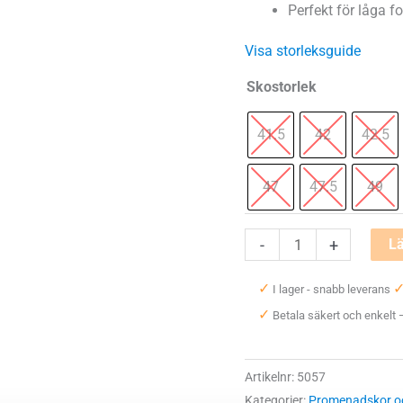
Perfekt för låga fo
Visa storleksguide
Skostorlek
41.5
42
42.5
47
47.5
49
New
-
+
Lä
Balance
✓
I lager - snabb leverans
928v3
✓
Betala säkert och enkelt
XX-
Wide
(6E)
Artikelnr:
5057
Herr
Kategorier:
Promenadskor oc