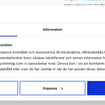
mängd
Saldo weblager. För aktuellt
Information
red 6E-läst. New Balance 928v3 XX-Wide (6E) är en av våra breda
tadga och funktion för låga eller helt platta fotvalv.
cookies
npassa innehållet och annonserna till användarna, tillhandahålla 
red, rak
idarebefordrar även sådana identifierare och annan information frå
inn
ysföretag som vi samarbetar med. Dessa kan i sin tur kombine
e artikelnummer:
MW928BK3
dahållit eller som de har samlat in när du har använt deras tjänst
Anpassa