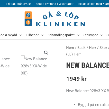
Fri frakt från 899kr
Snabb leverans 1-3 vardagar
Betala säkert med Klar
töd & skydd
Tillbehör
Behandlingspaket
Strumpor
S
Hem
/
Butik
/
Herr
/
Skor
(6E) Herr
NEW BALANCE 
1949
kr
New Balance 928v3 XX-Wi
Byggd på en extra 