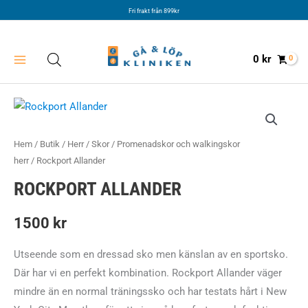
Hoppa
Fri frakt från 899kr
till
innehåll
0
kr
Hem
/
Butik
/
Herr
/
Skor
/
Promenadskor och walkingskor
herr
/ Rockport Allander
ROCKPORT ALLANDER
1500
kr
Utseende som en dressad sko men känslan av en sportsko.
Där har vi en perfekt kombination. Rockport Allander väger
mindre än en normal träningssko och har testats hårt i New