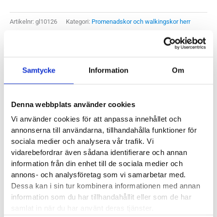
Artikelnr:
gl10126
Kategori:
Promenadskor och walkingskor herr
Etiketter:
allander
,
rockport
,
rockport dressports
,
rockport kostymsko
Saldo weblager. För aktuellt butikssaldo, kontakta din närmsta
butik
.
Samtycke
Information
Om
Produktegenskaper
Denna webbplats använder cookies
Läst:
Normal
Vi använder cookies för att anpassa innehållet och
Material:
Skinn
annonserna till användarna, tillhandahålla funktioner för
sociala medier och analysera vår trafik. Vi
vidarebefordrar även sådana identifierare och annan
Butiker:
Umeå
information från din enhet till de sociala medier och
annons- och analysföretag som vi samarbetar med.
Dessa kan i sin tur kombinera informationen med annan
ROCKPORT
information som du har tillhandahållit eller som de har
samlat in när du har använt deras tjänster.
Är du på jakt efter en sko med ett mer dressat utseende men