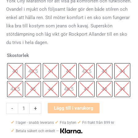
York City Marathon för att visa på komforten och funktionen.
Ovandel i mjukt och följsamt läder gör den både stilren och
enkel att hålla ren. Stil möter komfort i en sko som fungerar
lika bra till kostym som jeans och kavaj. Superskön
stötdämpning och låg vikt gör Rockport Allander till en sko
du trivs i hela dagen.
Skostorlek
40
40.5
41
42
42.5
43
44
44.5
45
46
46.5
47
48
49
Rockport
-
+
Lägg till i varukorg
Allander
✓
✓
✓
mängd
I lager - snabb leverans
Fria byten
Fri frakt från 899 kr
✓
Betala säkert och enkelt —