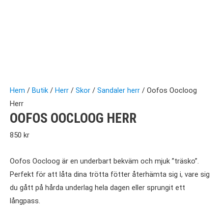
Hem
/
Butik
/
Herr
/
Skor
/
Sandaler herr
/ Oofos Oocloog
Herr
OOFOS OOCLOOG HERR
850
kr
Oofos Oocloog är en underbart bekväm och mjuk ”träsko”.
Perfekt för att låta dina trötta fötter återhämta sig i, vare sig
du gått på hårda underlag hela dagen eller sprungit ett
långpass.