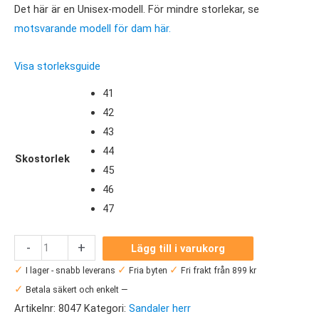
Det här är en Unisex-modell. För mindre storlekar, se
motsvarande modell för dam här.
Visa storleksguide
41
42
43
44
Skostorlek
45
46
47
Oofos
-
+
Lägg till i varukorg
Oocloog
✓
✓
✓
I lager - snabb leverans
Fria byten
Fri frakt från 899 kr
Herr
✓
Betala säkert och enkelt —
mängd
Artikelnr:
8047
Kategori:
Sandaler herr