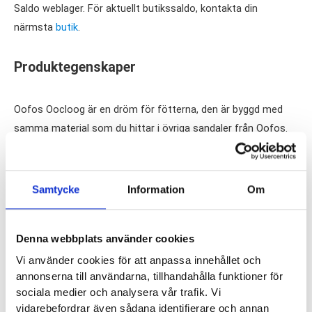
Saldo weblager. För aktuellt butikssaldo, kontakta din
närmsta
butik
.
Produktegenskaper
Oofos Oocloog är en dröm för fötterna, den är byggd med
samma material som du hittar i övriga sandaler från Oofos.
Oocloog är en träskoliknande modell med sagolikt behaglig
och avlastande stötdämpning. Den låga vikten, enkelheten att
skölja av den och det täckta tåpartiet är de positiva
Samtycke
Information
Om
egenskaper som oftast lyfts fram av de kunder som
använder den. För dig som arbetar inom sjukvården och vill ha
Denna webbplats använder cookies
en sandal med täckta tår kan Oocloog vara ett utmärkt
alternativ.
Vi använder cookies för att anpassa innehållet och
annonserna till användarna, tillhandahålla funktioner för
sociala medier och analysera vår trafik. Vi
Läst:
Normal
vidarebefordrar även sådana identifierare och annan