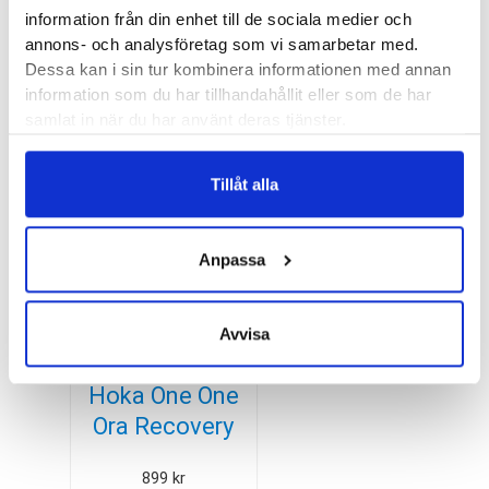
Material:
OOfoam™
information från din enhet till de sociala medier och
Löstagbar innersula:
Nej
annons- och analysföretag som vi samarbetar med.
Dessa kan i sin tur kombinera informationen med annan
Butiker:
Umeå
information som du har tillhandahållit eller som de har
samlat in när du har använt deras tjänster.
Recensioner
Tillåt alla
Besökta produkter
Anpassa
Avvisa
Hoka One One
Ora Recovery
Slide 3 Unisex
899
kr