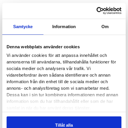
Produktegenskaper
Samtycke
Information
Om
Smidigt och tunt inlägg som gör sig utmärkt i dina nättaste
skor. Inlägget är inte mer än 3 millimeter tjockt vilket gör att
det även ryms i lite smalare och mer tighta skomodeller.
Denna webbplats använder cookies
Skoinlägget har ett fint stöd för hålfoten samt en pelott för
Vi använder cookies för att anpassa innehållet och
att stödja upp och avlasta den främre trampdynan. Då den
annonserna till användarna, tillhandahålla funktioner för
främre delen av inlägget är bortplockad passar dessa perfekt
sociala medier och analysera vår trafik. Vi
vidarebefordrar även sådana identifierare och annan
i mer spetsiga skomodeller.
information från din enhet till de sociala medier och
annons- och analysföretag som vi samarbetar med.
Tunn och smidig modell
Dessa kan i sin tur kombinera informationen med annan
Stödjer fotvalven
information som du har tillhandahållit eller som de har
Jämnar ut belastningen på större delen av foten
samlat in när du har använt deras tjänster.
Passar bra i nätta, lite mer dressade skor
Tillåt alla