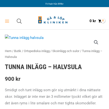
Hoppa
Fri frakt från 899kr
till
innehåll
0
kr
Hem
/
Butik
/
Ortopediska inlägg
/
Skoinlägg och sulor
/ Tunna inlägg –
Halvsula
TUNNA INLÄGG – HALVSULA
900
kr
Smidigt och tunt inlägg som gör sig utmärkt i dina nättaste
skor. Inlägget är inte mer än 3 millimeter tjockt vilket gör att
det även ryms i lite smalare och mer tighta skomodeller.