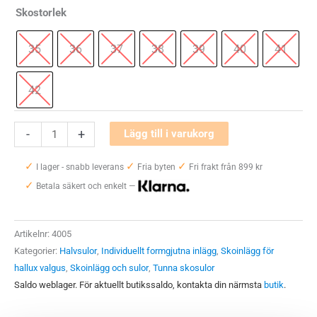
Skostorlek
35
36
37
38
39
40
41
42
Tunna
-
+
Lägg till i varukorg
inlägg
✓
✓
✓
-
I lager - snabb leverans
Fria byten
Fri frakt från 899 kr
✓
Halvsula
Betala säkert och enkelt —
mängd
Artikelnr:
4005
Kategorier:
Halvsulor
,
Individuellt formgjutna inlägg
,
Skoinlägg för
hallux valgus
,
Skoinlägg och sulor
,
Tunna skosulor
Saldo weblager. För aktuellt butikssaldo, kontakta din närmsta
butik
.