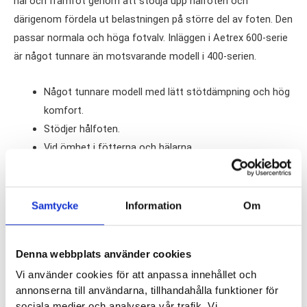
häl och framfot genom att stödja upp hålfoten och
därigenom fördela ut belastningen på större del av foten. Den
passar normala och höga fotvalv. Inläggen i Aetrex 600-serie
är något tunnare än motsvarande modell i 400-serien.
Något tunnare modell med lätt stötdämpning och hög
komfort.
Stödjer hålfoten.
Vid ömhet i fötterna och hälarna.
Passar till vardag och promenader.
Som med alla Aetrex inlägg så byts L600 mot dina
skors ordinarie sula.
Samtycke
Information
Om
Tjocklek på inlägget:
4.8 mm
Denna webbplats använder cookies
Aetrex artikelnummer:
L600M
Vi använder cookies för att anpassa innehållet och
annonserna till användarna, tillhandahålla funktioner för
sociala medier och analysera vår trafik. Vi