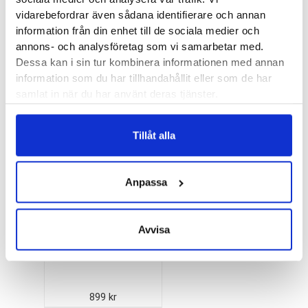
Recensioner
vidarebefordrar även sådana identifierare och annan
information från din enhet till de sociala medier och
annons- och analysföretag som vi samarbetar med.
Dessa kan i sin tur kombinera informationen med annan
Andra köpte också...
information som du har tillhandahållit eller som de har
samlat in när du har använt deras tjänster.
Tillåt alla
Aetrex L605 Herr
Anpassa
899
kr
Avvisa
Aetrex L400 Herr
899
kr