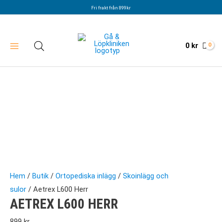
Hoppa
Fri frakt från 899kr
till
innehåll
0
kr
Hem
/
Butik
/
Ortopediska inlägg
/
Skoinlägg och
sulor
/ Aetrex L600 Herr
AETREX L600 HERR
899
kr