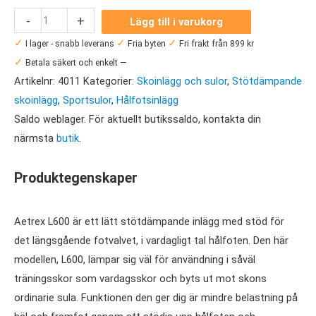
Aetrex
-
+
Lägg till i varukorg
L600
✓
✓
✓
I lager - snabb leverans
Fria byten
Fri frakt från 899 kr
Herr
✓
Betala säkert och enkelt —
mängd
Artikelnr:
4011
Kategorier:
Skoinlägg och sulor
,
Stötdämpande
skoinlägg
,
Sportsulor
,
Hålfotsinlägg
Saldo weblager. För aktuellt butikssaldo, kontakta din
närmsta
butik
.
Produktegenskaper
Aetrex L600 är ett lätt stötdämpande inlägg med stöd för
det längsgående fotvalvet, i vardagligt tal hålfoten. Den här
modellen, L600, lämpar sig väl för användning i såväl
träningsskor som vardagsskor och byts ut mot skons
ordinarie sula. Funktionen den ger dig är mindre belastning på