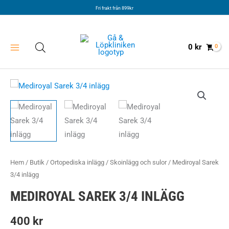
Hoppa
Fri frakt från 899kr
till
innehåll
0
kr
Hem
/
Butik
/
Ortopediska inlägg
/
Skoinlägg och sulor
/ Mediroyal Sarek
3/4 inlägg
MEDIROYAL SAREK 3/4 INLÄGG
400
kr