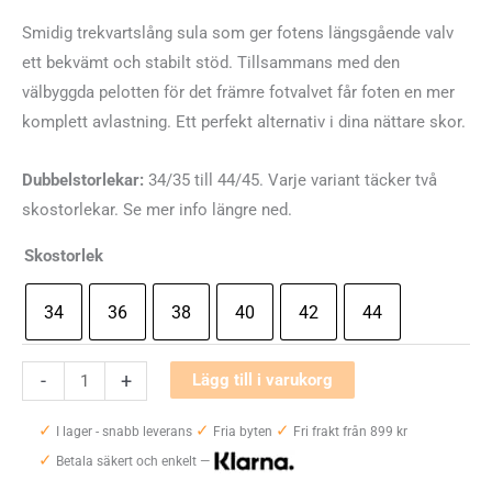
Smidig trekvartslång sula som ger fotens längsgående valv
ett bekvämt och stabilt stöd. Tillsammans med den
välbyggda pelotten för det främre fotvalvet får foten en mer
komplett avlastning. Ett perfekt alternativ i dina nättare skor.
Dubbelstorlekar:
34/35 till 44/45. Varje variant täcker två
skostorlekar. Se mer info längre ned.
Skostorlek
34
36
38
40
42
44
Mediroyal
-
+
Lägg till i varukorg
Sarek
✓
✓
✓
3/4
I lager - snabb leverans
Fria byten
Fri frakt från 899 kr
✓
inlägg
Betala säkert och enkelt —