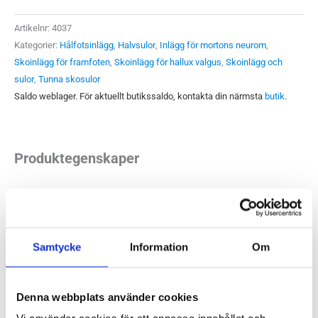
mängd
Artikelnr:
4037
Kategorier:
Hålfotsinlägg
,
Halvsulor
,
Inlägg för mortons neurom
,
Skoinlägg för framfoten
,
Skoinlägg för hallux valgus
,
Skoinlägg och
sulor
,
Tunna skosulor
Saldo weblager. För aktuellt butikssaldo, kontakta din närmsta
butik
.
Produktegenskaper
Mediroyal Sarek är en trekvartslång sula som ger fotens
längsgående valv, hålfoten, ett bekvämt och stabilt stöd. En
välbyggd pelott med komfortabel dämpning för stöd av det
Samtycke
Information
Om
främre fotvalvet ger foten en mer komplett avlastning.
Mediroyal Sarek är ett tunt och smidigt skoinlägg som
Denna webbplats använder cookies
passar i de allra flesta skor. Vi rekommenderar den här till
vardagsskor, dressade skor samt skor med lite klack där