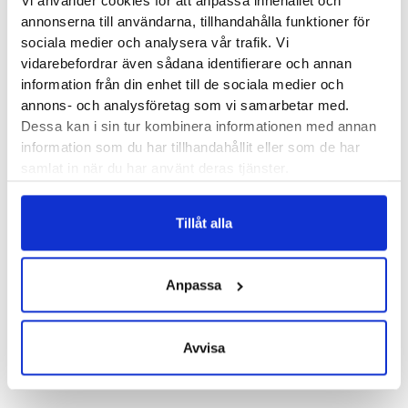
Vi använder cookies för att anpassa innehållet och
annonserna till användarna, tillhandahålla funktioner för
utrymmet i skorna är begränsat. Slipp ömhet i fötterna när du
sociala medier och analysera vår trafik. Vi
går omkring i dina nättare skor. Med det här inlägget kommer
vidarebefordrar även sådana identifierare och annan
du känna en klart bättre komfort och avlastning för hela
information från din enhet till de sociala medier och
foten.
annons- och analysföretag som vi samarbetar med.
Dessa kan i sin tur kombinera informationen med annan
Dubbelstorlekar:
information som du har tillhandahållit eller som de har
samlat in när du har använt deras tjänster.
34 = 34/35
36 = 36/37
Tillåt alla
38 = 38/39
40 = 40/41
Anpassa
42 = 42/43
44 = 44/45
Avvisa
Mediroyal artikelnummer:
B5221