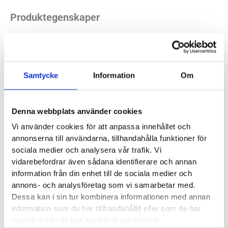
Produktegenskaper
När Woolpower tillverkar sina plagg blir det en del spill. Av
spillet tillverkar de sina prisbelönta Woolpower Felt Insoles.
Samtycke
Information
Om
Färgen på sulorna kan variera från par till par beroende på
vilken färg det har varit på spillmaterialet.
Denna webbplats använder cookies
Ull är naturens eget funktionsmaterial och hittills har man
Vi använder cookies för att anpassa innehållet och
inte på konstgjord väg lyckats framställa en fiber med ullens
annonserna till användarna, tillhandahålla funktioner för
unika egenskaper. Om du till exempel svettas luktar plagget
sociala medier och analysera vår trafik. Vi
inte illa. Det håller dig dessutom torr eftersom ullen kan
vidarebefordrar även sådana identifierare och annan
absorbera upp till 30 procent av sin egen vikt utan att ens
information från din enhet till de sociala medier och
kännas fuktig. Men om du blir riktigt blöt håller Felt insoles
annons- och analysföretag som vi samarbetar med.
Dessa kan i sin tur kombinera informationen med annan
dig varm ändå. Det är en kemisk effekt hos ullen som kallas
information som du har tillhandahållit eller som de har
absorptionsvärme.
samlat in när du har använt deras tjänster.