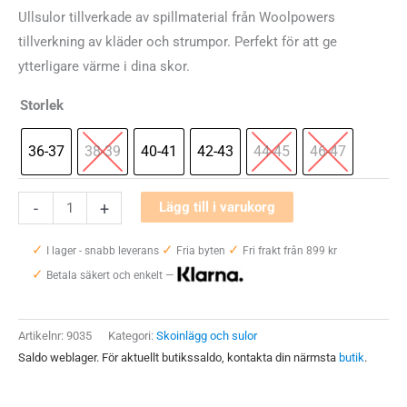
Ullsulor tillverkade av spillmaterial från Woolpowers
tillverkning av kläder och strumpor. Perfekt för att ge
ytterligare värme i dina skor.
Storlek
36-37
38-39
40-41
42-43
44-45
46-47
Woolpower
-
+
Lägg till i varukorg
Felt
✓
✓
✓
Insoles
I lager - snabb leverans
Fria byten
Fri frakt från 899 kr
✓
mängd
Betala säkert och enkelt —
Artikelnr:
9035
Kategori:
Skoinlägg och sulor
Saldo weblager. För aktuellt butikssaldo, kontakta din närmsta
butik
.