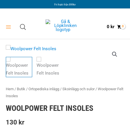
Hoppa
Fri frakt från 899kr
till
innehåll
0
kr
Hem
/
Butik
/
Ortopediska inlägg
/
Skoinlägg och sulor
/ Woolpower Felt
Insoles
WOOLPOWER FELT INSOLES
130
kr