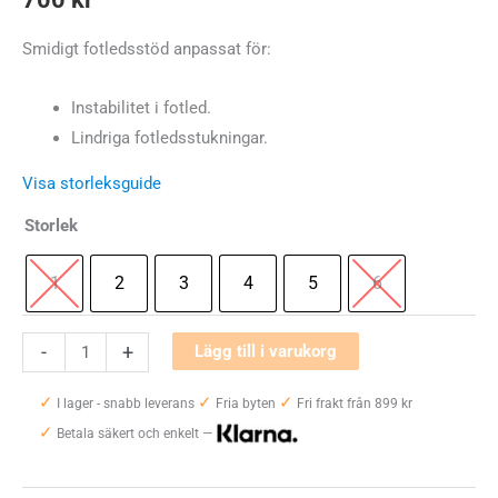
Smidigt fotledsstöd anpassat för:
Instabilitet i fotled.
Lindriga fotledsstukningar.
Visa storleksguide
Storlek
1
2
3
4
5
6
DonJoy
-
+
Lägg till i varukorg
Malleoforce
✓
✓
✓
Plus
I lager - snabb leverans
Fria byten
Fri frakt från 899 kr
✓
mängd
Betala säkert och enkelt —