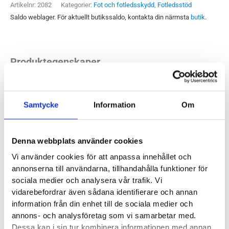
Artikelnr:
2082
Kategorier:
Fot och fotledsskydd
,
Fotledsstöd
Saldo weblager. För aktuellt butikssaldo, kontakta din närmsta
butik
.
Produktegenskaper
DonJoy Malleoforce Plus är ett smidigt fotledsstöd för dig
Samtycke
Information
Om
som har instabila fotleder eller drabbats av lättare
stukningar. Skyddet är uppbyggt av en stickad ”strumpa” som
behandlar och motverkar svullnad samt en justerbar rem
Denna webbplats använder cookies
som skapar effektiv stabilitet. Malleoforce Plus kan
Vi använder cookies för att anpassa innehållet och
användas på både höger eller vänster fot, den är alltså inte
annonserna till användarna, tillhandahålla funktioner för
sidoanpassad.
sociala medier och analysera vår trafik. Vi
vidarebefordrar även sådana identifierare och annan
information från din enhet till de sociala medier och
Recensioner
annons- och analysföretag som vi samarbetar med.
Dessa kan i sin tur kombinera informationen med annan