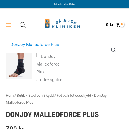
Hoppa
Fri frakt från 899kr
till
innehåll
0
kr
Hem
/
Butik
/
Stöd och Skydd
/
Fot och fotledsskydd
/ DonJoy
Malleoforce Plus
DONJOY MALLEOFORCE PLUS
700
kr