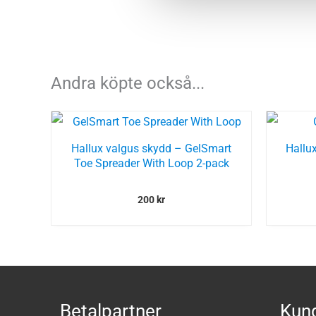
Andra köpte också...
Hallux valgus skydd – GelSmart
Hallu
Toe Spreader With Loop 2-pack
200
kr
Betalpartner
Kund