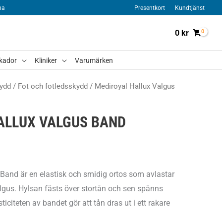
na
Presentkort
Kundtjänst
0
kr
kador
Kliniker
Varumärken
ydd
/
Fot och fotledsskydd
/ Mediroyal Hallux Valgus
ALLUX VALGUS BAND
Band är en elastisk och smidig ortos som avlastar
lgus. Hylsan fästs över stortån och sen spänns
ticiteten av bandet gör att tån dras ut i ett rakare