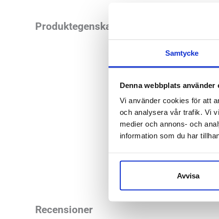
Mediroyal Hallux Va
Produktegenskaper
sen spänns bandet ru
optimala effekten u
Samtycke
Funktion:
Me
Denna webbplats använder 
leden och mu
Vi använder cookies för att a
Indikation:
och analysera vår trafik. Vi v
Övrigt:
Vänst
medier och annons- och anal
information som du har tillhan
Mediroyal artikel
Avvisa
Recensioner