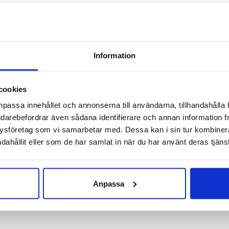
lgus Band är en elastisk och smidig ortos som avlastar vid bes
nt fotleden. Elasticiteten av bandet gör att tån dras ut i ett raka
ppnås när tån är rak.
Information
d hjälp av ett kardborrförsett band kan stortån avlastas. Bandet
cookies
skler kopplade till stortån. Används i vila.
npassa innehållet och annonserna till användarna, tillhandahålla 
Hallux valgus
(snedställd stortå).
idarebefordrar även sådana identifierare och annan information frå
er- och högeranpassade.
ysföretag som vi samarbetar med. Dessa kan i sin tur kombine
dahållit eller som de har samlat in när du har använt deras tjänst
nummer:
MR5410
Anpassa