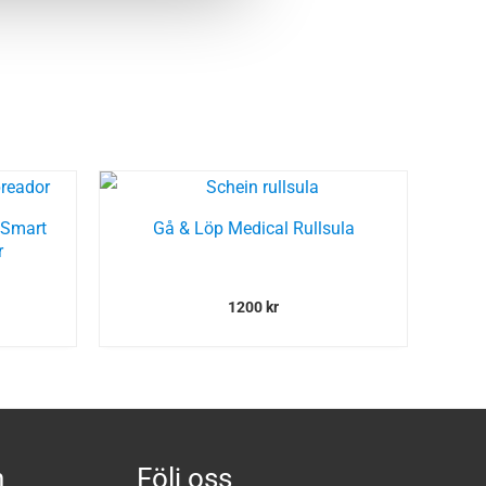
lSmart
Gå & Löp Medical Rullsula
r
1200
kr
n
Följ oss