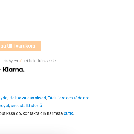
gg till i varukorg
✓
✓
Fria byten
Fri frakt från 899 kr
 —
kydd
,
Hallux valgus skydd
,
Tåskiljare och tådelare
royal
,
snedställd stortå
 butikssaldo, kontakta din närmsta
butik
.