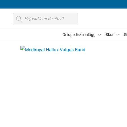
Hoppa
till
Produktsökning
innehåll
Ortopediska inlägg
Skor
S