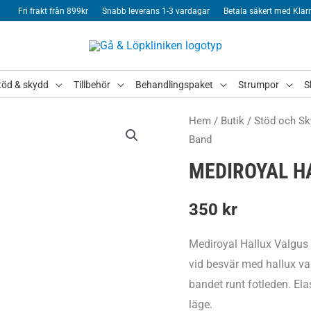
Fri frakt från 899kr
Snabb leverans 1-3 vardagar
Betala säkert med Klar
töd & skydd
Tillbehör
Behandlingspaket
Strumpor
S
Hem
/
Butik
/
Stöd och Sk
Band
MEDIROYAL H
350
kr
Mediroyal Hallux Valgus 
vid besvär med hallux va
bandet runt fotleden. Elas
läge.