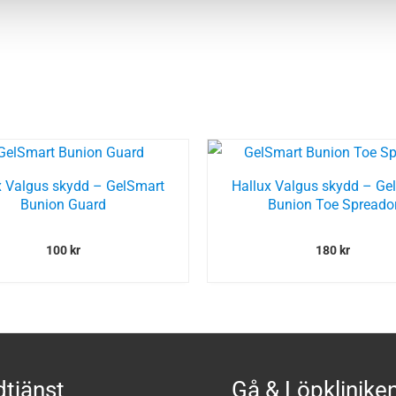
x Valgus skydd – GelSmart
Hallux Valgus skydd – Ge
Bunion Guard
Bunion Toe Spreado
100
kr
180
kr
tjänst
Gå & Löpklinike