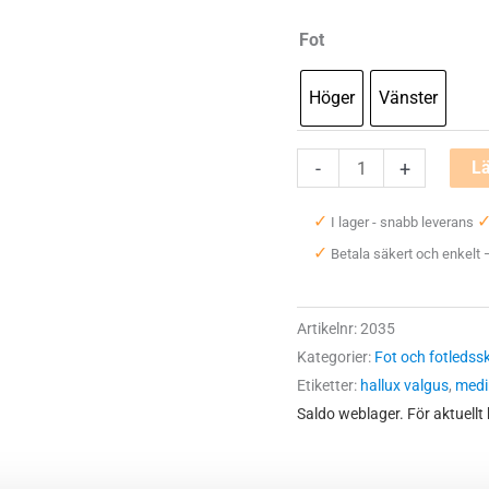
Fot
Höger
Vänster
Mediroyal
-
+
Lä
Hallux
✓
I lager - snabb leverans
Valgus
✓
Betala säkert och enkelt
Band
mängd
Artikelnr:
2035
Kategorier:
Fot och fotledss
Etiketter:
hallux valgus
,
medi
Saldo weblager. För aktuellt