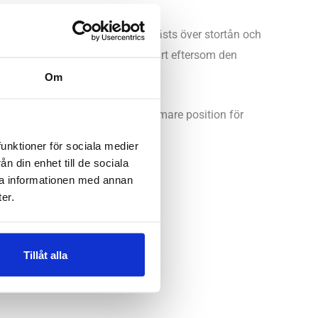
vär med hallux valgus. Hylsan fästs över stortån och
re läge. Se till att inte dra för hårt eftersom den
Om
 stödjer stortån till en gynnsammare position för
funktioner för sociala medier
n din enhet till de sociala
ra informationen med annan
er.
Tillåt alla