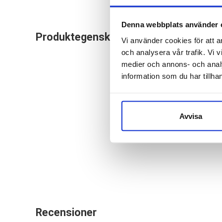
Orthoservice Affix 
Denna webbplats använder 
Produktegenskaper
ortosen är mjuk gör
Vi använder cookies för att a
och analysera vår trafik. Vi v
droppfotsortos har 
medier och annons- och anal
och snörning. Ortos
information som du har tillhan
Indikationer:
Dropp
Avvisa
Tillverkarens art
Recensioner