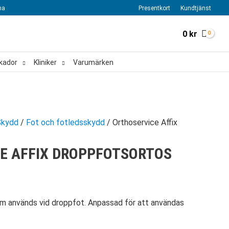
na
Presentkort
Kundtjänst
0
kr
kador
Kliniker
Varumärken
Skydd
/
Fot och fotledsskydd
/ Orthoservice Affix
E AFFIX DROPPFOTSORTOS
om används vid droppfot. Anpassad för att användas