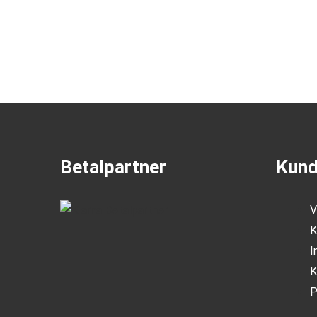
Betalpartner
Kund
V
K
I
K
P