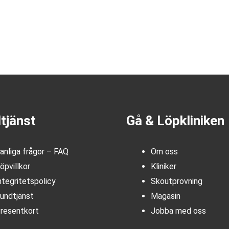
tjänst
Gå & Löpkliniken
anliga frågor – FAQ
Om oss
öpvillkor
Kliniker
ntegritetspolicy
Skoutprovning
undtjänst
Magasin
resentkort
Jobba med oss