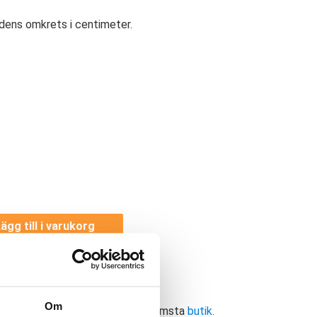
dens omkrets i centimeter.
ägg till i varukorg
✓
ria byten
Fri frakt från 899 kr
—
Fot och fotledsskydd
Om
ellt butikssaldo, kontakta din närmsta
butik
.