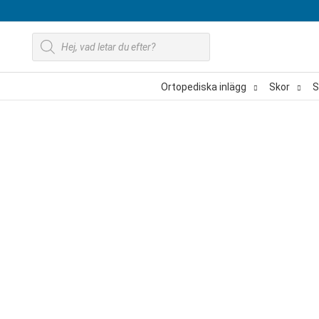
Hoppa
till
Produktsökning
innehåll
Ortopediska inlägg
Skor
S