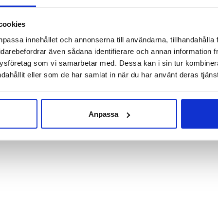
Droppfotsortos är ett smidigt hjälpmedel för dig med droppfot. 
cookies
 att den är väldigt smidig och den lämpar sig därmed bäst för di
npassa innehållet och annonserna till användarna, tillhandahålla 
idarebefordrar även sådana identifierare och annan information frå
ett mjukt band runt fotleden som med hjälp av det justerbara s
ysföretag som vi samarbetar med. Dessa kan i sin tur kombine
en är anpassad för att användas till skor med snörning.
dahållit eller som de har samlat in när du har använt deras tjänst
fot, Försvagad muskulatur på framsidan underbenet.
Anpassa
ikelnummer:
20050