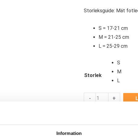
Storleksguide: Mät fotle
S = 17-21 cm
M = 21-25 cm
L = 25-29 cm
S
M
Storlek
L
Orthoservice
-
+
L
Affix
✓
✓
I lager - snabb leverans
F
Droppfotsortos
✓
Betala säkert och enkelt 
mängd
Artikelnr:
2097
Kategori:
Information
Saldo weblager. För aktu