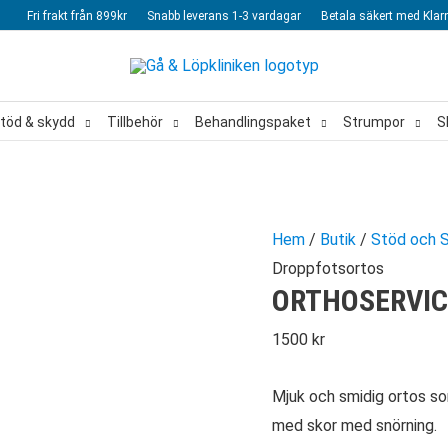
Fri frakt från 899kr
Snabb leverans 1-3 vardagar
Betala säkert med Klar
töd & skydd
Tillbehör
Behandlingspaket
Strumpor
S
Hem
/
Butik
/
Stöd och 
Droppfotsortos
ORTHOSERVIC
1500
kr
Mjuk och smidig ortos s
med skor med snörning.