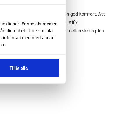
Den har en mjuk form vilket ger en god komfort. Att
g med lättare besvär av droppfot. Affix
funktioner för sociala medier
n din enhet till de sociala
nöret fästs i en del som placeras mellan skons plös
ra informationen med annan
er.
Tillåt alla