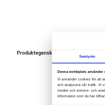
Mediroyal hand och
Produktegenskaper
Ortosen är tillverk
Samtycke
helst på ortosens y
Denna webbplats använder 
Universalstorlek so
Vi använder cookies för att a
och analysera vår trafik. Vi v
medier och annons- och anal
information som du har tillhan