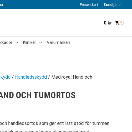
na
Presentkort
Kundtjänst
0
kr
Skador
Kliniker
Varumärken
Skydd
/
Handledsskydd
/ Mediroyal Hand och
AND OCH TUMORTOS
 och handledsortos som ger ett lätt stöd för tummen
storlek som passar höger eller vänster hand.