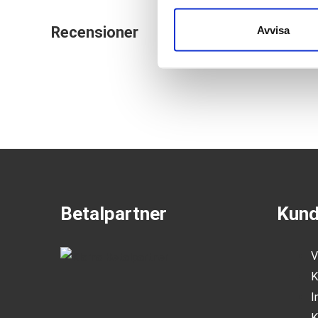
Recensioner
Avvisa
Betalpartner
Kund
V
K
I
K