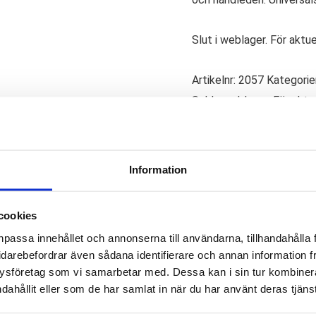
Slut i weblager. För aktu
Artikelnr:
2057
Kategorie
Saldo weblager. För aktu
 tumortos är en mjuk och smidig tum- och handledsortos. Ortos
ad av NTX-material och ytan på NTX-materialet är ett kardborret
Information
ta. Insidan har ett hudvänligt och komfortabelt nylonmaterial.
cookies
m passar höger eller vänster hand.
npassa innehållet och annonserna till användarna, tillhandahålla 
idarebefordrar även sådana identifierare och annan information frå
ysföretag som vi samarbetar med. Dessa kan i sin tur kombine
dahållit eller som de har samlat in när du har använt deras tjänst