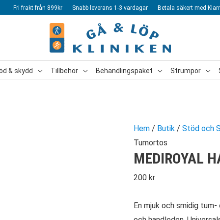
Fri frakt från 899kr
Snabb leverans 1-3 vardagar
Betala säkert med Klar
öd & skydd
Tillbehör
Behandlingspaket
Strumpor
Hem
/
Butik
/
Stöd och 
Tumortos
MEDIROYAL H
200
kr
En mjuk och smidig tum-
och handleden. Universal