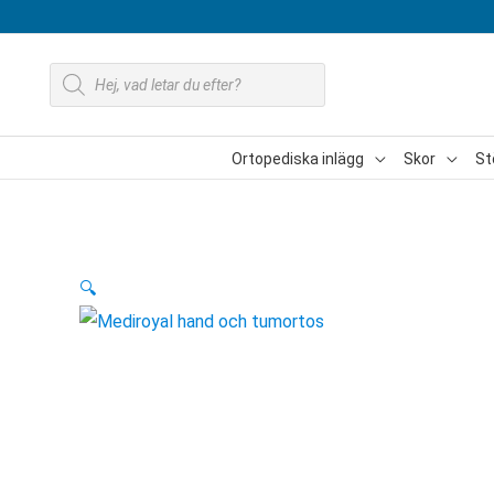
Hoppa
till
Produktsökning
innehåll
Ortopediska inlägg
Skor
St
🔍