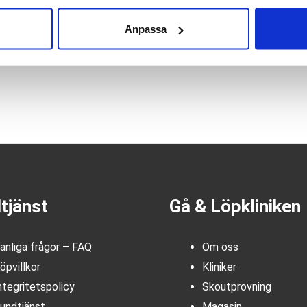
Anpassa
tjänst
Gå & Löpkliniken
anliga frågor – FAQ
Om oss
öpvillkor
Kliniker
ntegritetspolicy
Skoutprovning
undtjänst
Magasin