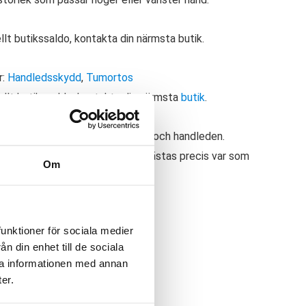
ellt butikssaldo, kontakta din närmsta butik.
r:
Handledsskydd
,
Tumortos
ellt butikssaldo, kontakta din närmsta
butik
.
en ger ett lätt stöd för tummen och handleden.
yg vilket gör att hakdelen kan fästas precis var som
Om
funktioner för sociala medier
n din enhet till de sociala
ra informationen med annan
er.