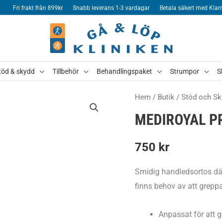
Fri frakt från 899kr
Snabb leverans 1-3 vardagar
Betala säkert med Klar
töd & skydd
Tillbehör
Behandlingspaket
Strumpor
S
Hem
/
Butik
/
Stöd och Sk
MEDIROYAL P
750
kr
Smidig handledsortos där 
finns behov av att greppa 
Anpassat för att g