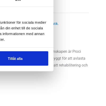
 —
andledsskydd
funktioner för sociala medier
 butikssaldo, kontakta din närmsta
butik
.
n din enhet till de sociala
ra informationen med annan
er.
ts vara fri. Med hjälp av den egenskapen är Proci
tyg. Det här handledsskyddet är byggt för att avlasta
Tillåt alla
fter operation i samband med att rehabilitering och