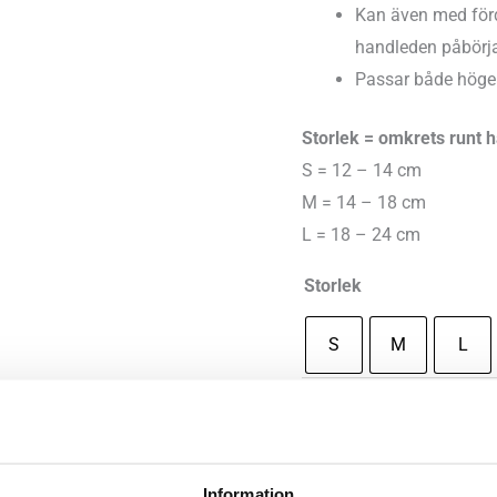
Kan även med förd
handleden påbörj
Passar både höger
Storlek = omkrets runt 
S = 12 – 14 cm
M = 14 – 18 cm
L = 18 – 24 cm
Storlek
S
M
L
Mediroyal
-
+
Lä
Proxi
✓
I lager - snabb leverans
TFCC
Information