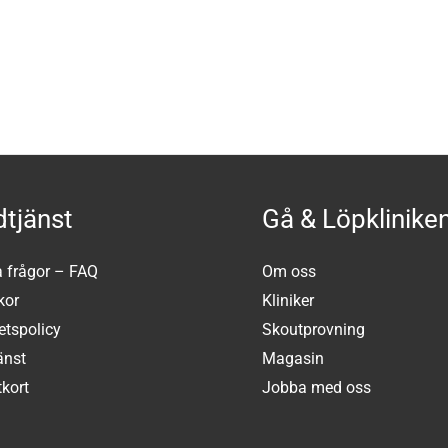
tjänst
Gå & Löpklinike
a frågor – FAQ
Om oss
kor
Kliniker
tetspolicy
Skoutprovning
änst
Magasin
kort
Jobba med oss