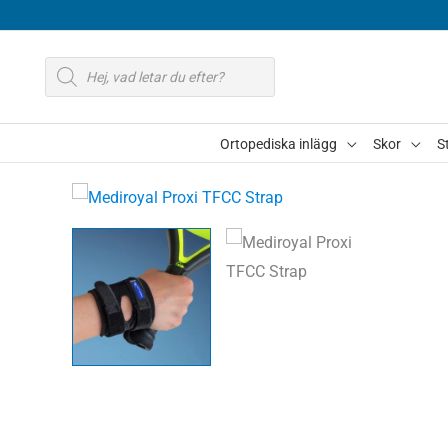
Hoppa
till
Produktsökning
innehåll
Ortopediska inlägg
Skor
S