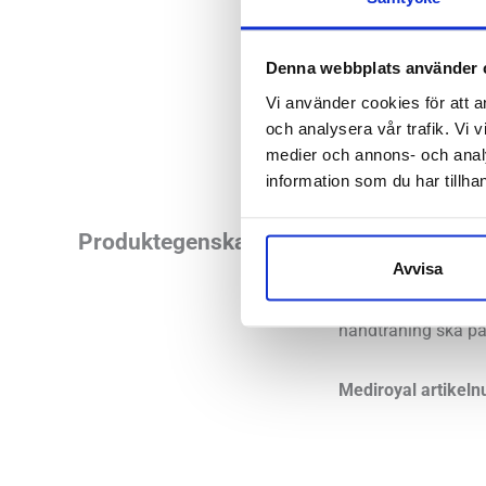
Denna webbplats använder 
Vi använder cookies för att a
och analysera vår trafik. Vi v
medier och annons- och anal
information som du har tillhan
Mediroyal Proxi TFC
Produktegenskaper
TFCC Strap ett perf
Avvisa
TFCC-skador om ope
handträning ska på
Mediroyal artikel