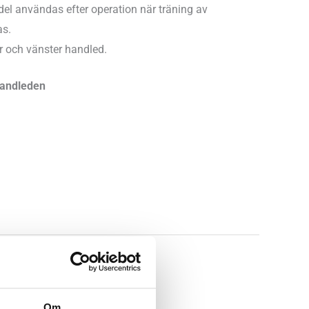
el användas efter operation när träning av
as.
 och vänster handled.
handleden
gg till i varukorg
✓
✓
Fria byten
Fri frakt från 899 kr
Om