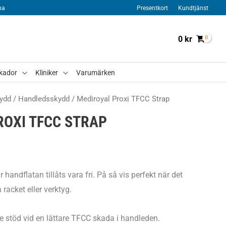
na
Presentkort
Kundtjänst
0
kr
kador
Kliniker
Varumärken
ydd
/
Handledsskydd
/ Mediroyal Proxi TFCC Strap
ROXI TFCC STRAP
handflatan tillåts vara fri. På så vis perfekt när det
racket eller verktyg.
e stöd vid en lättare TFCC skada i handleden.