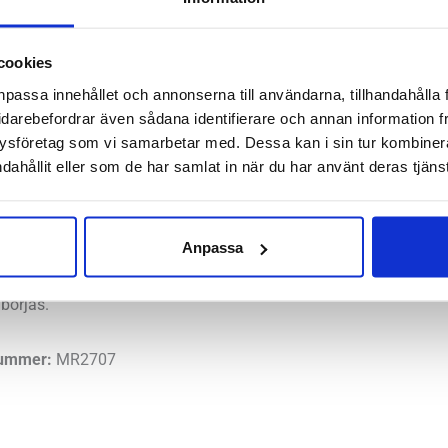
✓
Betala säkert och enkelt
Strap
mängd
cookies
Artikelnr:
2092
Kategori:
H
npassa innehållet och annonserna till användarna, tillhandahålla 
Saldo weblager. För aktuellt
idarebefordrar även sådana identifierare och annan information frå
ysföretag som vi samarbetar med. Dessa kan i sin tur kombine
dahållit eller som de har samlat in när du har använt deras tjänst
C Strap är en oerhört smidig handledsortos där handflatan tillå
ekt alternativ när det finns behov av att greppa racket eller verk
Anpassa
ration inte ska göras. Det rekommenderas också att användas e
börjas.
nummer:
MR2707