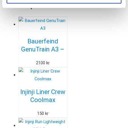
Besökta produkter
Bauerfeind
GenuTrain A3 –
Knäskydd vid
2100
kr
artros
Injinji Liner Crew
Coolmax
150
kr