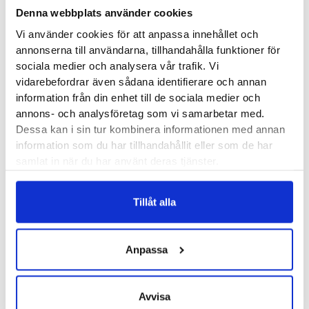
Denna webbplats använder cookies
följande besvär:
Vi använder cookies för att anpassa innehållet och
Skada på sidoledbanden
annonserna till användarna, tillhandahålla funktioner för
sociala medier och analysera vår trafik. Vi
Artros i knäleden
vidarebefordrar även sådana identifierare och annan
Artriter
information från din enhet till de sociala medier och
Skador på menisken
annons- och analysföretag som vi samarbetar med.
Dessa kan i sin tur kombinera informationen med annan
Bauerfeind GenuTrain S Pro är anatomiskt stickad och ger dig
information som du har tillhandahållit eller som de har
därigenom en alldeles utmärkt passform. Materialen är
samlat in när du har använt deras tjänster.
hudvänliga och töjbara och släpper effektivt igenom luft. Med
de egenskaperna kan du utan problem använda skyddet
Tillåt alla
precis så mycket du vill eller behöver.
Anpassa
Recensioner
Avvisa