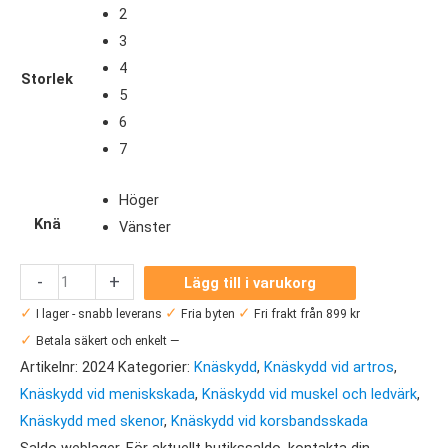
2
3
4
Storlek
5
6
7
Höger
Knä
Vänster
Bauerfeind
-
+
Lägg till i varukorg
GenuTrain
✓
✓
✓
I lager - snabb leverans
Fria byten
Fri frakt från 899 kr
S
✓
Betala säkert och enkelt —
Pro
Artikelnr:
2024
Kategorier:
Knäskydd
,
Knäskydd vid artros
,
mängd
Knäskydd vid meniskskada
,
Knäskydd vid muskel och ledvärk
,
Knäskydd med skenor
,
Knäskydd vid korsbandsskada