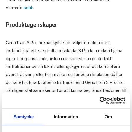
Saldo weblager. För aktuellt butikssaldo, kontakta din
närmsta
butik
.
Produktegenskaper
GenuTrain S Pro är knäskyddet du väljer om du har ett
instabilt knä efter en ledbandsskada. S Pro kan också hjälpa
dig att begränsa rörligheten i din knäled, så om du fått
instruktioner av din läkare eller sjukgymnast att kontrollera
översträckning eller hur mycket du får böja i knäleden så har
du här ett utmärkt alternativ. Bauerfeind GenuTrain S Pro har
nämligen ställbara skenor för att kunna begränsa flexionen till
30°, 60° eller 90°. Det är också möjligt att begränsa knäleden
från att fullt sträcka ut (extendera), genom att låsa skyddet
vid 20°.
Samtycke
Information
Om
Vi rekommenderar att det här skyddet används vid