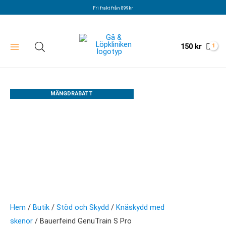
Hoppa
Fri frakt från 899kr
till
innehåll
150
kr
MÄNGDRABATT
Hem
/
Butik
/
Stöd och Skydd
/
Knäskydd med
skenor
/ Bauerfeind GenuTrain S Pro