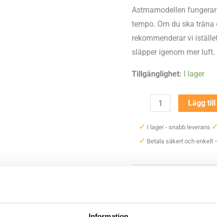
Astmamodellen fungerar p
tempo. Om du ska träna e
rekommenderar vi iställe
släpper igenom mer luft.
Tillgänglighet:
I lager
Airtrim
Lägg til
Astma
✓
I lager - snabb leverans
mängd
✓
Betala säkert och enkelt
Artikelnr:
9058
Kategori:
A
Saldo weblager. För aktuellt
Information