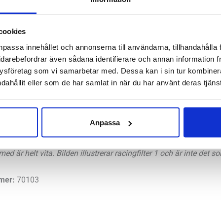
r sig för personer som är känsliga för kyla, till exempel har ast
cookies
kt och värme. Airtrim Astma levereras med två Astma-/Sportfilte
npassa innehållet och annonserna till användarna, tillhandahålla 
C.
idarebefordrar även sådana identifierare och annan information frå
ysföretag som vi samarbetar med. Dessa kan i sin tur kombine
dahållit eller som de har samlat in när du har använt deras tjänst
erar perfekt för promenader och aktiviteter i lugnare tempo. O
erar vi istället
Airtrim Sport
som levereras med ett filter som slä
eter. Masken finns enbart i en storlek och passar de flesta. Hur 
Anpassa
ilter som finns passar masken.
 med är helt vita. Bilden illustrerar racingfilter 1 och är inte det
mer:
70103