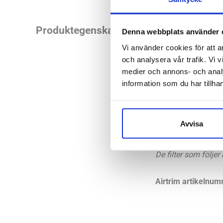
Airtrim Astma lämpa
Produktegenskaper
Denna webbplats använder 
återvinner mest fu
Vi använder cookies för att a
från -20°C till +10°
och analysera vår trafik. Vi v
medier och annons- och anal
information som du har tillhan
Astmamodellen fung
aktivitet rekommend
pulshöjande aktivit
Avvisa
runt nacken. Alla f
De filter som följer
Airtrim artikelnum