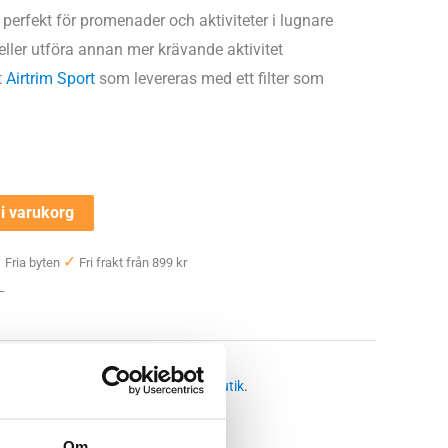
erfekt för promenader och aktiviteter i lugnare
ller utföra annan mer krävande aktivitet
t
Airtrim Sport
som levereras med ett filter som
l i varukorg
✓
✓
Fria byten
Fri frakt från 899 kr
 —
ndningsmask
 butikssaldo, kontakta din närmsta
butik
.
Om