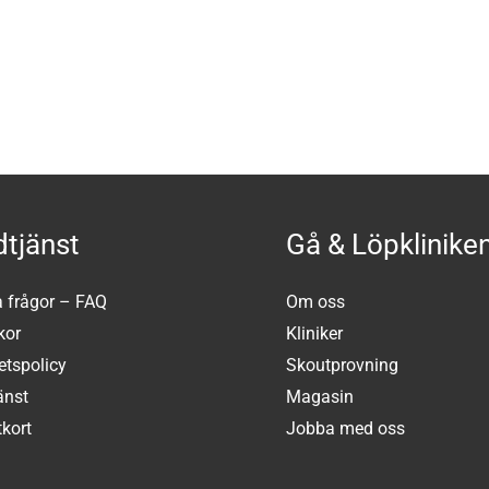
tjänst
Gå & Löpklinike
a frågor – FAQ
Om oss
kor
Kliniker
tetspolicy
Skoutprovning
änst
Magasin
kort
Jobba med oss