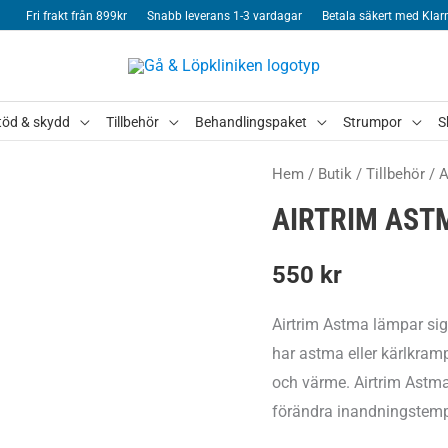
Fri frakt från 899kr
Snabb leverans 1-3 vardagar
Betala säkert med Klar
töd & skydd
Tillbehör
Behandlingspaket
Strumpor
S
Hem
/
Butik
/
Tillbehör
/
A
AIRTRIM AST
550
kr
Airtrim Astma lämpar sig 
har astma eller kärlkramp
och värme. Airtrim Astma
förändra inandningstempe