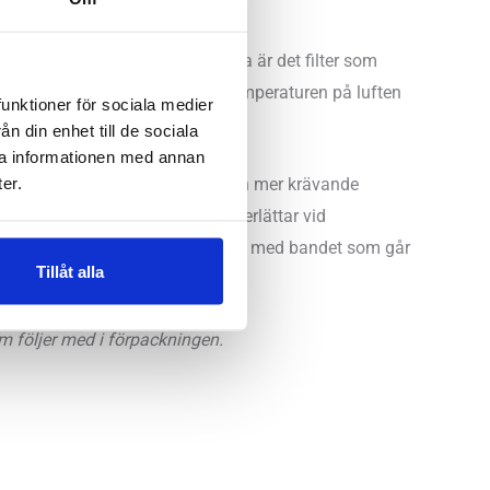
ma eller kärlkramp. Airtrim Astma är det filter som
r och kan förändra inandningstemperaturen på luften
funktioner för sociala medier
n din enhet till de sociala
ra informationen med annan
er.
m du ska träna eller utföra annan mer krävande
pper igenom mer luft, vilket underlättar vid
hårt den sitter fast justeras enkelt med bandet som går
Tillåt alla
 som följer med i förpackningen.