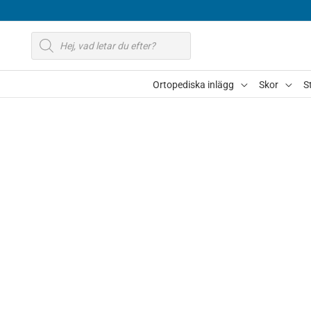
Hoppa
till
Produktsökning
innehåll
Ortopediska inlägg
Skor
S