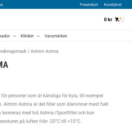
na
Presentkort
Kundtjänst
0
kr
kador
Kliniker
Varumärken
ndningsmask
/ Airtrim Astma
MA
för personer som är känsliga för kyla, till exempel
. Airtrim Astma är det filter som återvinner mest fukt
 levereras med två Astma-/Sportfilter och kan
raturen på luften från -20°C till +10°C.