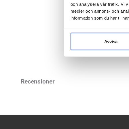
och analysera vår trafik. Vi v
Masken finns enbart
medier och annons- och anal
som finns passar 
information som du har tillhan
Racingfilter nummer
Avvisa
Airtrim artikelnum
Recensioner