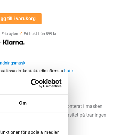
gg till i varukorg
✓
✓
Fria byten
Fri frakt från 899 kr
 —
ndningsmask
 butikssaldo, kontakta din närmsta
butik
.
Om
 levereras med Racingfilter 1 monterat i masken
 genomsläpplighet vid högre intensitet på träningen.
uften från -20°C till +10°C.
funktioner för sociala medier