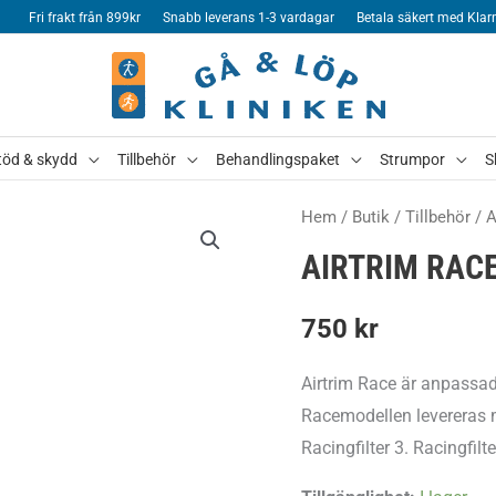
Fri frakt från 899kr
Snabb leverans 1-3 vardagar
Betala säkert med Klar
töd & skydd
Tillbehör
Behandlingspaket
Strumpor
S
Hem
/
Butik
/
Tillbehör
/
A
AIRTRIM RAC
750
kr
Airtrim Race är anpassad
Racemodellen levereras med
Racingfilter 3. Racingfil