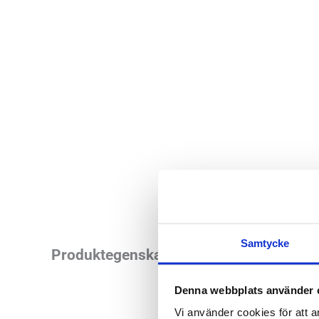
Samtycke
Airtrim Race är an
Produktegenskaper
samt Racingfilter 2
Denna webbplats använder 
Airtrim fungerar s
Vi använder cookies för att a