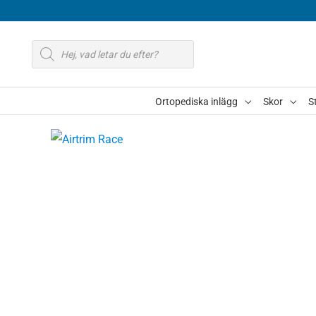
Hoppa
till
Produktsökning
innehåll
Ortopediska inlägg
Skor
S