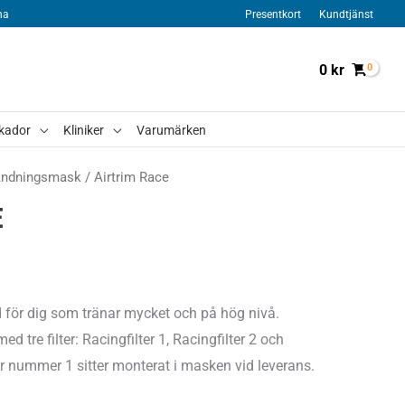
na
Presentkort
Kundtjänst
0
kr
kador
Kliniker
Varumärken
ndningsmask
/ Airtrim Race
E
 för dig som tränar mycket och på hög nivå.
 tre filter: Racingfilter 1, Racingfilter 2 och
ter nummer 1 sitter monterat i masken vid leverans.