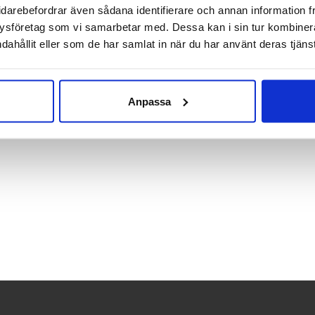
idarebefordrar även sådana identifierare och annan information frå
 i en storlek och passar de flesta. Hur hårt den sitter fast juste
ysföretag som vi samarbetar med. Dessa kan i sin tur kombine
masken.
dahållit eller som de har samlat in när du har använt deras tjänst
 1 sitter monterat i masken vid leverans.
Anpassa
mer:
70114