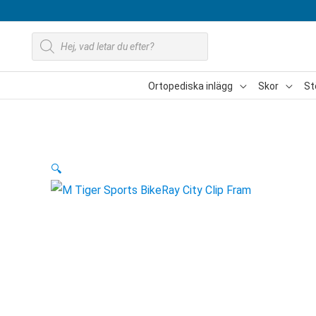
Hoppa
till
Produktsökning
innehåll
Ortopediska inlägg
Skor
St
🔍