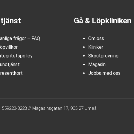
tjänst
Gå & Löpkliniken
anliga frågor – FAQ
Om oss
öpvillkor
Kliniker
ntegritetspolicy
Skoutprovning
undtjänst
Magasin
resentkort
Jobba med oss
.nr: 559223-8223 // Magasinsgatan 17, 903 27 Umeå