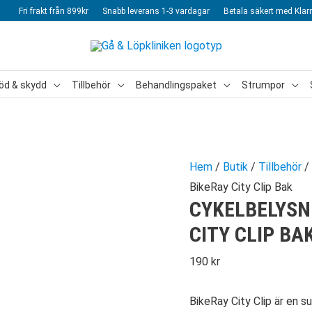
Fri frakt från 899kr
Snabb leverans 1-3 vardagar
Betala säkert med Klar
öd & skydd
Tillbehör
Behandlingspaket
Strumpor
Hem
/
Butik
/
Tillbehör
/
BikeRay City Clip Bak
CYKELBELYSN
CITY CLIP BA
190
kr
BikeRay City Clip är en 