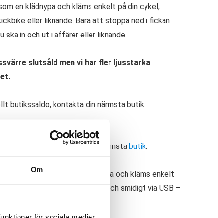
 som en klädnypa och kläms enkelt på din cykel,
 kickbike eller liknande. Bara att stoppa ned i fickan
ska in och ut i affärer eller liknande.
svärre slutsåld men vi har fler ljusstarka
et.
ellt butikssaldo, kontakta din närmsta butik.
Cykelbelysning
ellt butikssaldo, kontakta din närmsta
butik
.
Om
n. Fungerar precis som en klädnypa och kläms enkelt
paketet och lamporna laddas enkelt och smidigt via USB –
ser rött.
funktioner för sociala medier