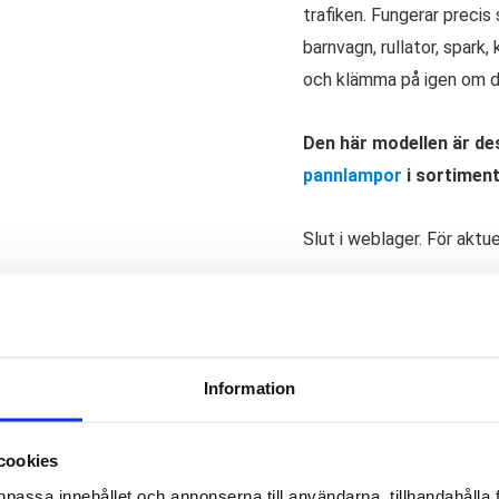
trafiken. Fungerar precis
barnvagn, rullator, spark,
och klämma på igen om du 
Den här modellen är des
pannlampor
i sortiment
Slut i weblager. För aktu
Artikelnr:
9055
Kategori:
Saldo weblager. För aktu
Information
r en supersmidig cykellampa för dig som behöver synas i trafike
gn, rullator, spark, kickbike eller liknande. Battericell ingår i 
cookies
lvklart. Svart lampa fram som lyser vitt och röd lampa bak som ly
npassa innehållet och annonserna till användarna, tillhandahålla 