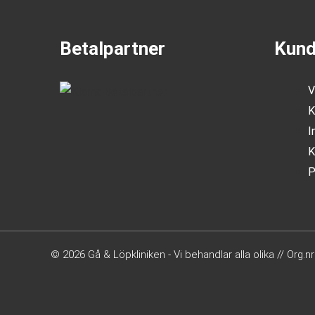
Betalpartner
Kund
V
K
I
K
P
© 2026 Gå & Löpkliniken - Vi behandlar alla olika // Org