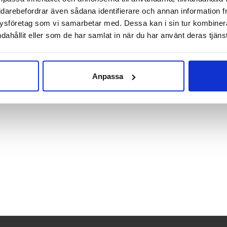
idarebefordrar även sådana identifierare och annan information frå
ärskilt ljusstark lampa för att du ska se utan är byggd för att du 
ysföretag som vi samarbetar med. Dessa kan i sin tur kombine
vi ser med City Clip är smidigheten och att du enkelt klämmer p
dahållit eller som de har samlat in när du har använt deras tjänst
 igen om du ska in och ut i affärer eller liknande.
Anpassa