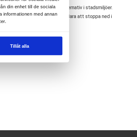
n din enhet till de sociala
ska synas. Därav ett perfekt alternativ i stadsmiljöer.
ra informationen med annan
å och av den i en handvändning. Bara att stoppa ned i
er.
Tillåt alla