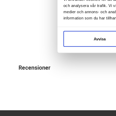
och analysera vår trafik. Vi v
Det här är inte en s
medier och annons- och anal
Den stora fördelen 
information som du har tillhan
fickan och klämma på
Avvisa
Recensioner