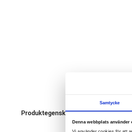
Samtycke
BikeRay City Clip ä
Produktegenskaper
på din cykel, barnva
Denna webbplats använder 
kabel medföljer sjä
Vi använder cookies för att a