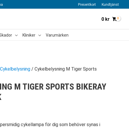
na
Presentkort
Kundtjänst
0
kr
Skador
Kliniker
Varumärken
Cykelbelysning
/ Cykelbelysning M Tiger Sports
ING M TIGER SPORTS BIKERAY
K
supersmidig cykellampa för dig som behöver synas i