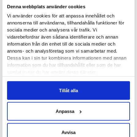
Denna webbplats använder cookies
14 påsar av Maurten Drink Mix 320 i en färdig box. Varje påse
Vi använder cookies för att anpassa innehållet och
blandar du ut i 500 ml vatten. Drinkmixen innehåller då 80
annonserna till användarna, tillhandahålla funktioner för
gram kolhydrater som kommer att tas upp i dina tarmar. Det
sociala medier och analysera vår trafik. Vi
här är alltså en sportdryck som ger dig rejält med energi och
vidarebefordrar även sådana identifierare och annan
är oerhört skonsam mot din mage. Som referenssiffra kan vi
information från din enhet till de sociala medier och
ha i åtanke att kroppen kan ta upp max 90 gram kolhydrater
annons- och analysföretag som vi samarbetar med.
per timma. Maurten Drink Mix 320 är kanske världens bästa
Dessa kan i sin tur kombinera informationen med annan
information som du har tillhandahållit eller som de har
sportdryck när du behöver få i dig vätska och energi. Ingen
samlat in när du har använt deras tjänster.
annan sportdryck på marknaden har samma mängd
kolhydrater (energi) samtidigt den är så skonsam mot
Tillåt alla
magen.
Maurten artikelnummer:
10202
Anpassa
Butiker:
Umeå
,
Östersund
Avvisa