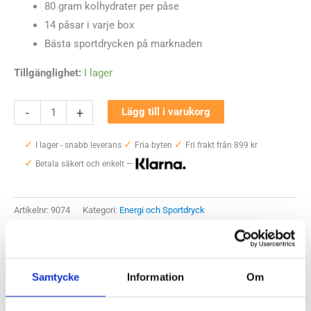
80 gram kolhydrater per påse
14 påsar i varje box
Bästa sportdrycken på marknaden
Tillgänglighet:
I lager
Maurten
-
+
Lägg till i varukorg
Drink
✓
✓
✓
Mix
I lager - snabb leverans
Fria byten
Fri frakt från 899 kr
✓
320
Betala säkert och enkelt —
Box
14
Artikelnr:
9074
Kategori:
Energi och Sportdryck
portionspåsar
Saldo weblager. För aktuellt butikssaldo, kontakta din närmsta
butik
.
mängd
Samtycke
Information
Om
Produktegenskaper