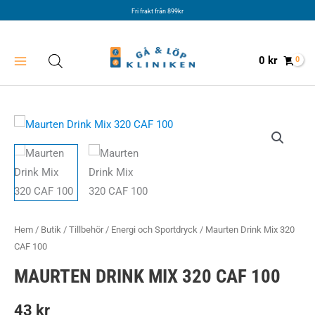
Hoppa
Fri frakt från 899kr
till
innehåll
0
kr
Hem
/
Butik
/
Tillbehör
/
Energi och Sportdryck
/ Maurten Drink Mix 320
CAF 100
MAURTEN DRINK MIX 320 CAF 100
43
kr