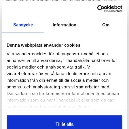
och uppiggande effekt som får din kropp att orka mer under
långa pass och lopp. Maurten sportdryck används av några
av världens bästa idrottsutövare inom uthållighetsidrotter.
Samtycke
Information
Om
Den stora fördelen med Maurten är den höga
kolhydratinnehållet och hur det skonsamt tas upp av kroppen
Denna webbplats använder cookies
utan att skapa oro i magen. Din kropp får alltså mycket
Vi använder cookies för att anpassa innehållet och
energi utan risk för magproblem. Maurten Drink Mix 320 CAF
annonserna till användarna, tillhandahålla funktioner för
100 finns också som
hel box med 14 portionspåsar
.
sociala medier och analysera vår trafik. Vi
vidarebefordrar även sådana identifierare och annan
Butiker:
Umeå
,
Östersund
information från din enhet till de sociala medier och
annons- och analysföretag som vi samarbetar med.
Dessa kan i sin tur kombinera informationen med annan
Recensioner
information som du har tillhandahållit eller som de har
samlat in när du har använt deras tjänster.
Tillåt alla