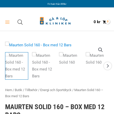
Hoppa
Fri frakt från 899kr
till
innehåll
0
kr
Hem
/
Butik
/
Tillbehör
/
Energi och Sportdryck
/ Maurten Solid 160 –
Box med 12 Bars
MAURTEN SOLID 160 – BOX MED 12