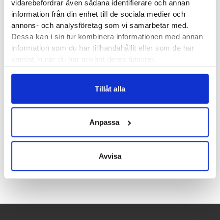
vidarebefordrar även sådana identifierare och annan
Maurten Drink Mix 160
Maurten Solid C 160 –
information från din enhet till de sociala medier och
Box 18 portionspåsar
Box med 12 Bars
annons- och analysföretag som vi samarbetar med.
Dessa kan i sin tur kombinera informationen med annan
463
kr
370
kr
information som du har tillhandahållit eller som de har
samlat in när du har använt deras tjänster.
Tillåt alla
Maurten Gel 100 Box
Anpassa
12 portionspåsar
454
kr
Avvisa