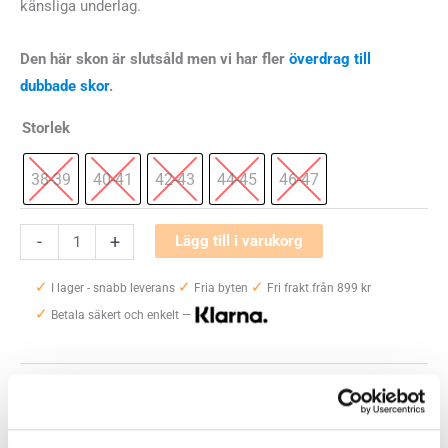
känsliga underlag.
Den här skon är slutsåld men vi har fler
överdrag till
dubbade skor
.
Storlek
38-39
40-41
42-43
44-45
46-47
Halti
-
+
Lägg till i varukorg
Shoecover
✓
✓
✓
mängd
I lager - snabb leverans
Fria byten
Fri frakt från 899 kr
✓
Betala säkert och enkelt —
Artikelnr:
9030
Kategori:
Broddar och halkskydd
Saldo weblager. För aktuellt butikssaldo, kontakta din närmsta
butik
.