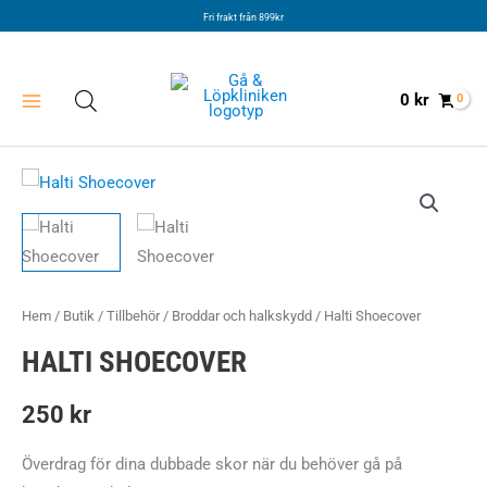
Hoppa
Fri frakt från 899kr
till
innehåll
0
kr
Hem
/
Butik
/
Tillbehör
/
Broddar och halkskydd
/ Halti Shoecover
HALTI SHOECOVER
250
kr
Överdrag för dina dubbade skor när du behöver gå på