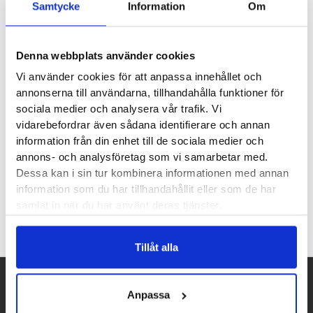
Samtycke
Information
Om
Produktegenskaper
Denna webbplats använder cookies
Halti Shoecover är ett överdrag som du använder när du
Vi använder cookies för att anpassa innehållet och
annonserna till användarna, tillhandahålla funktioner för
måste gå på känsliga underlag, t.ex. trägolv, med dina
sociala medier och analysera vår trafik. Vi
dubbade skor. Halti Shoecover fungerar både på Haltis
vidarebefordrar även sådana identifierare och annan
dubbade skor och på Icebugs dubbade modeller.
information från din enhet till de sociala medier och
annons- och analysföretag som vi samarbetar med.
Dessa kan i sin tur kombinera informationen med annan
Recensioner
information som du har tillhandahållit eller som de har
samlat in när du har använt deras tjänster.
Tillåt alla
Anpassa
Betalpartner