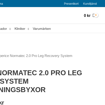
rna
Presentkort
Kundtjänst
0
kr
ador
Kliniker
Varumärken
perice Normatec 2.0 Pro Leg Recovery System
NORMATEC 2.0 PRO LEG
 SYSTEM
NINGSBYXOR
Det
kr