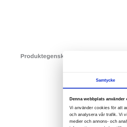
Normatec 2.0 Pro ä
Produktegenskaper
som du vill. Använ
Hyperice Normatec 
Samtycke
kan styra allt ifrå
krångligt men är t
Denna webbplats använder 
minskar effektivt d
Vi använder cookies för att a
och analysera vår trafik. Vi v
Normatec 2.0 kan me
medier och annons- och anal
träningsplan och st