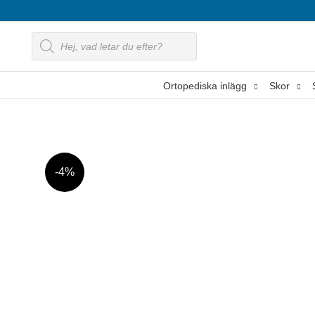
Hoppa
till
Produktsökning
innehåll
Ortopediska inlägg
Skor
-4%