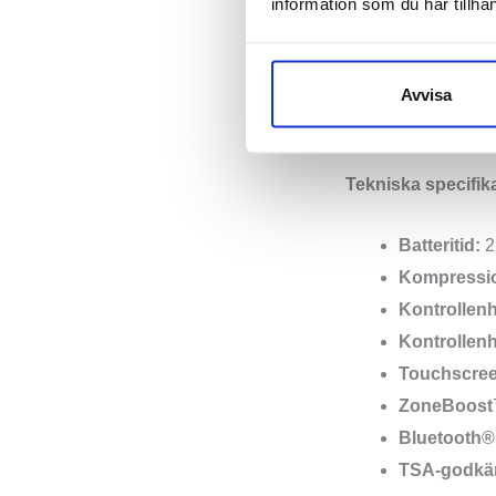
information som du har tillhan
troligtvis också kä
Hyperice Normatec 
Avvisa
(fotboll), Naomi O
Tekniska specifik
Batteritid:
2
Kompressio
Kontrollen
Kontrollenh
Touchscree
ZoneBoost™
Bluetooth®
TSA-godkä