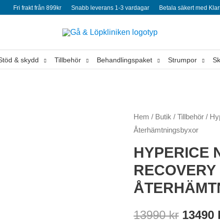
Fri frakt från 899kr
Snabb leverans 1-3 vardagar
Betala säkert med Kla
Stöd & skydd
Tillbehör
Behandlingspaket
Strumpor
Sk
Hem
/
Butik
/
Tillbehör
/ Hy
Återhämtningsbyxor
HYPERICE 
RECOVERY
ÅTERHÄMT
Det
13990
kr
13490