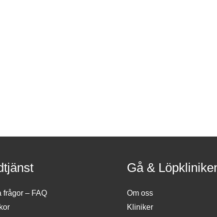
tjänst
Gå & Löpklinike
a frågor – FAQ
Om oss
kor
Kliniker