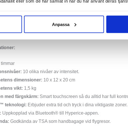
dahållit eller som de har samlat in när du har använt deras tjänst
nna dig snabbare. Höj ribban och gör det du gillar bäst lite oftar
2.0 används av några av världens bästa atleter, däribland Patr
Anpassa
saka (tennis), Simon Vasquez (padel), Johannes Høsflot Klæbo 
ationer:
 timmar
nsnivåer:
10 olika nivåer av intensitet.
hetens dimensioner:
10 x 12 x 20 cm
etens vikt:
1,5 kg
n med färgskärm:
Smart touchscreen så du alltid har full kontro
 teknologi:
Erbjuder extra tid och tryck i dina viktigaste zoner.
:
Uppkopplad via Bluetooth® till Hyperice-appen.
nda:
Godkända av TSA som handbagage vid flygresor.