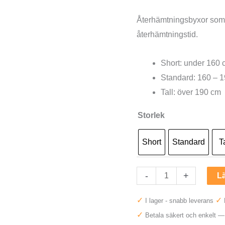
urspru
Återhämtningsbyxor som 
återhämtningstid.
priset
var:
Short: under 160 
Standard: 160 – 
13990 k
Tall: över 190 cm
Storlek
Short
Standard
Ta
Hyperice
-
+
Lä
Normatec
✓
✓
I lager - snabb leverans
2.0
✓
Betala säkert och enkelt 
Pro