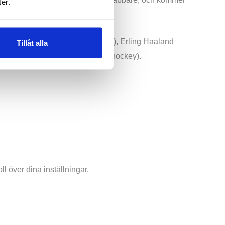
er.
e med en fräsch och pigg kropp.
ick Mahomes (amerikansk fotboll), Erling Haaland
Tillåt alla
(skidor) och Connor McDavid (ishockey).
ll över dina inställningar.