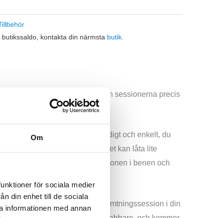
Tillbehör
t butikssaldo, kontakta din närmsta
butik
.
mal frihet att styra massagen och sessionerna precis
t exakt efter dina önskemål.
a ben. Systemet är väldigt smidigt och enkelt, du
Om
isk luftkompressionsmassage. Det kan låta lite
mpression, det ökar blodcirkulationen i benen och
rt att uppnå.
funktioner för sociala medier
n din enhet till de sociala
appen kan du integrera din återhämtningssession i din
ra informationen med annan
ärma upp snabbare, återhämta dig snabbare, och kommer