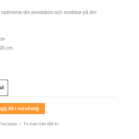
ngliga
nuvarande
optimerar din prestation och snabbar på din
priset
är:
cm
190 cm
r.
13490 kr.
ll
gg till i varukorg
✓
Fria byten
Fri frakt från 899 kr
—