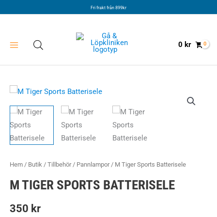
Hoppa
Fri frakt från 899kr
till
innehåll
0
kr
Hem
/
Butik
/
Tillbehör
/
Pannlampor
/ M Tiger Sports Batterisele
M TIGER SPORTS BATTERISELE
350
kr