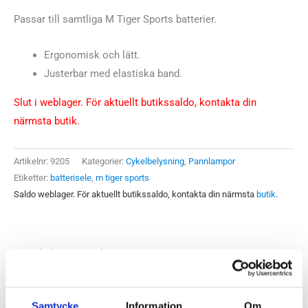
Passar till samtliga M Tiger Sports batterier.
Ergonomisk och lätt.
Justerbar med elastiska band.
Slut i weblager. För aktuellt butikssaldo, kontakta din
närmsta butik.
Artikelnr:
9205
Kategorier:
Cykelbelysning
,
Pannlampor
Etiketter:
batterisele
,
m tiger sports
Saldo weblager. För aktuellt butikssaldo, kontakta din närmsta
butik
.
Produktegenskaper
Batterisele som passar till samtliga M Tiger Sports batterier.
Samtycke
Information
Om