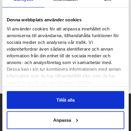
Och säkerligen fler varianter från andra tillverkare av
pannlampor. Batteriselen är perfekt för dig som vill ha
batteriet tryggt och stabilt placerat på ryggen. Med den
Denna webbplats använder cookies
ergonomiska västen rör du dig smidigt och utan att störas av
Vi använder cookies för att anpassa innehållet och
vare sig rörelse eller tyngd från batteriet.
annonserna till användarna, tillhandahålla funktioner för
sociala medier och analysera vår trafik. Vi
vidarebefordrar även sådana identifierare och annan
Recensioner
information från din enhet till de sociala medier och
annons- och analysföretag som vi samarbetar med.
Dessa kan i sin tur kombinera informationen med annan
information som du har tillhandahållit eller som de har
samlat in när du har använt deras tjänster.
Tillåt alla
Betalpartner
Anpassa