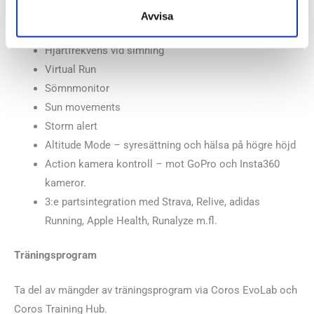
3D Kompass
Avvisa
Återhämtningsmätning
Hjärtfrekvens vid simning
Virtual Run
Sömnmonitor
Sun movements
Storm alert
Altitude Mode – syresättning och hälsa på högre höjd
Action kamera kontroll – mot GoPro och Insta360
kameror.
3:e partsintegration med Strava, Relive, adidas
Running, Apple Health, Runalyze m.fl.
Träningsprogram
Ta del av mängder av träningsprogram via Coros EvoLab och
Coros Training Hub.