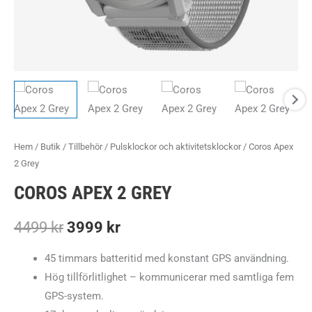
Hem
/
Butik
/
Tillbehör
/
Pulsklockor och aktivitetsklockor
/ Coros Apex
2 Grey
COROS APEX 2 GREY
Det
Det
4499
kr
3999
kr
ursprungliga
nuvarande
45 timmars batteritid med konstant GPS användning.
Hög tillförlitlighet – kommunicerar med samtliga fem
priset
priset
GPS-system.
var:
är: