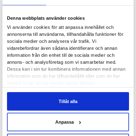
Vattentålighet: 50 m
Temperaturtålighet: -20°C till 50°C
Denna webbplats använder cookies
Vi använder cookies för att anpassa innehållet och
Batteritid
annonserna till användarna, tillhandahålla funktioner för
sociala medier och analysera vår trafik. Vi
Laddningstid – under 2 timmar
vidarebefordrar även sådana identifierare och annan
Daglig användning – 17 dagar
information från din enhet till de sociala medier och
Standard Full GPS – 45 timmar
annons- och analysföretag som vi samarbetar med.
Dessa kan i sin tur kombinera informationen med annan
Alla GPS System på – 30 timmar
information som du har tillhandahållit eller som de har
samlat in när du har använt deras tjänster.
Funktioner
Hjärtfrekvens
Tillåt alla
Optisk hjärtsensor
Barometrisk höjdmätare
Anpassa
Accelerometer
Gyrosensor