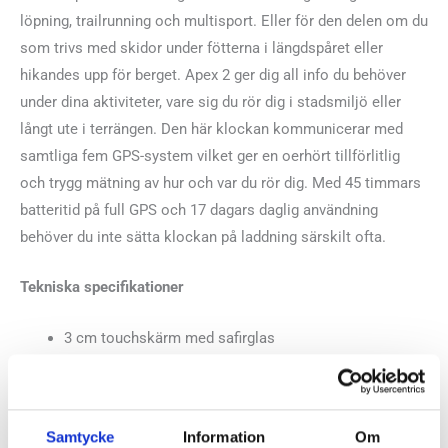
löpning, trailrunning och multisport. Eller för den delen om du
som trivs med skidor under fötterna i längdspåret eller
hikandes upp för berget. Apex 2 ger dig all info du behöver
under dina aktiviteter, vare sig du rör dig i stadsmiljö eller
långt ute i terrängen. Den här klockan kommunicerar med
samtliga fem GPS-system vilket ger en oerhört tillförlitlig
och trygg mätning av hur och var du rör dig. Med 45 timmars
batteritid på full GPS och 17 dagars daglig användning
behöver du inte sätta klockan på laddning särskilt ofta.
Tekniska specifikationer
3 cm touchskärm med safirglas
Silikon/Nylonband (20 mm)
Vikt: 53 gram (silikonband), 42 gram (nylonband)
Mått: 43.0 x 42.8 x 12.8 mm
Samtycke
Information
Om
Bluetoothanslutning till telefon