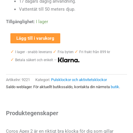
17 dagars daglig användning.
Vattentät till 50 meters djup.
4499 kr.
3999 kr.
Tillgänglighet:
I lager
Coros
Lägg till i varukorg
Apex
✓
✓
✓
I lager - snabb leverans
Fria byten
Fri frakt från 899 kr
2
✓
Betala säkert och enkelt —
Grey
mängd
Artikelnr:
9221
Kategori:
Pulsklockor och aktivitetsklockor
Saldo weblager. För aktuellt butikssaldo, kontakta din närmsta
butik
.
Produktegenskaper
Coros Apex 2 är en riktigt bra klocka för dig som gillar