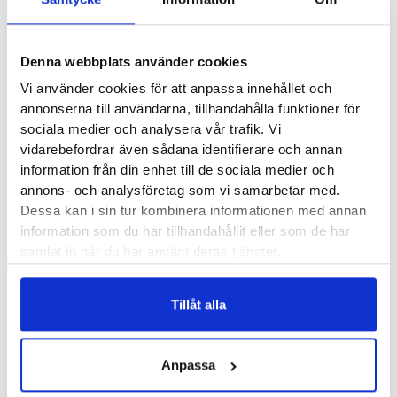
3 cm skärm
Silikon/Nylonband
Denna webbplats använder cookies
Vikt med nylonband: 29 gram
Vi använder cookies för att anpassa innehållet och
Vikt med silikonband: 35 gram
annonserna till användarna, tillhandahålla funktioner för
Mått: 42 x 42 x 11.7 mm
sociala medier och analysera vår trafik. Vi
Bluetoothanslutning till telefon
vidarebefordrar även sådana identifierare och annan
Vattentålighet: 50 m
information från din enhet till de sociala medier och
annons- och analysföretag som vi samarbetar med.
Temperaturtålighet: -20°C till 60°C
Dessa kan i sin tur kombinera informationen med annan
information som du har tillhandahållit eller som de har
Batteritid
samlat in när du har använt deras tjänster.
Laddningstid – under 2 timmar
Tillåt alla
UltraMax GPS Mode – 60 timmar
Standard Full GPS – 30 timmar
Daglig användning – 20 dagar
Anpassa
Funktioner