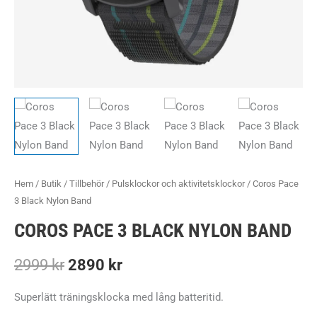
Hem
/
Butik
/
Tillbehör
/
Pulsklockor och aktivitetsklockor
/ Coros Pace
3 Black Nylon Band
COROS PACE 3 BLACK NYLON BAND
Det
Det
2999
kr
2890
kr
ursprungliga
nuvarande
Superlätt träningsklocka med lång batteritid.