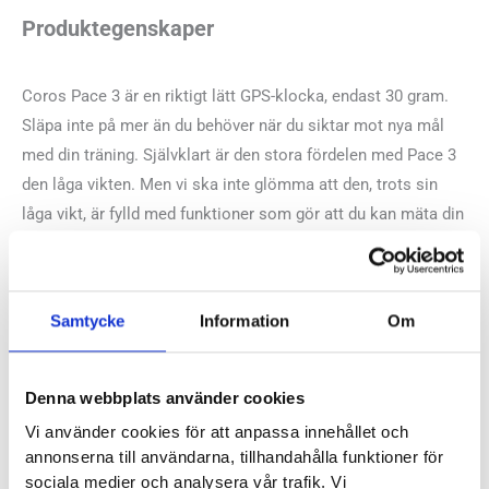
Produktegenskaper
Coros Pace 3 är en riktigt lätt GPS-klocka, endast 30 gram.
Släpa inte på mer än du behöver när du siktar mot nya mål
med din träning. Självklart är den stora fördelen med Pace 3
den låga vikten. Men vi ska inte glömma att den, trots sin
låga vikt, är fylld med funktioner som gör att du kan mäta din
träning och vardag. Det här är alltså mer än bara en
träningsklocka med GPS funktion.
Samtycke
Information
Om
Tekniska specifikationer
3 cm skärm
Denna webbplats använder cookies
Silikon/Nylonband
Vi använder cookies för att anpassa innehållet och
Vikt med nylonband: 30 gram
annonserna till användarna, tillhandahålla funktioner för
Vikt med silikonband: 39 gram
sociala medier och analysera vår trafik. Vi