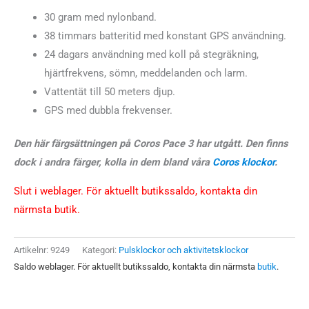
priset
priset
30 gram med nylonband.
var:
är:
38 timmars batteritid med konstant GPS användning.
24 dagars användning med koll på stegräkning,
2999 kr.
2890 kr.
hjärtfrekvens, sömn, meddelanden och larm.
Vattentät till 50 meters djup.
GPS med dubbla frekvenser.
Den här färgsättningen på Coros Pace 3 har utgått. Den finns
dock i andra färger, kolla in dem bland våra
Coros klockor
.
Slut i weblager. För aktuellt butikssaldo, kontakta din
närmsta butik.
Artikelnr:
9249
Kategori:
Pulsklockor och aktivitetsklockor
Saldo weblager. För aktuellt butikssaldo, kontakta din närmsta
butik
.