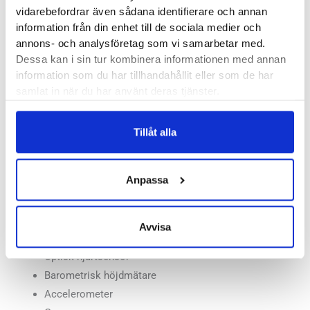
Mått: 41.9 x 41.9 x 11.7 mm
vidarebefordrar även sådana identifierare och annan
Bluetoothanslutning till telefon
information från din enhet till de sociala medier och
annons- och analysföretag som vi samarbetar med.
Vattentålighet: 50 m
Dessa kan i sin tur kombinera informationen med annan
Temperaturtålighet: -20°C till 60°C
information som du har tillhandahållit eller som de har
samlat in när du har använt deras tjänster.
Batteritid
Laddningstid – mindre än 2 timmar
Tillåt alla
Standard Full GPS – 38 timmar
Daglig användning – 24 dagar
Anpassa
Funktioner
Avvisa
Hjärtfrekvens
Optisk hjärtsensor
Barometrisk höjdmätare
Accelerometer