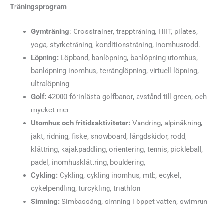
Träningsprogram
Gymträning
: Crosstrainer, trappträning, HIIT, pilates,
yoga, styrketräning, konditionsträning, inomhusrodd.
Löpning:
Löpband, banlöpning, banlöpning utomhus,
banlöpning inomhus, terränglöpning, virtuell löpning,
ultralöpning
Golf:
42000 förinlästa golfbanor, avstånd till green, och
mycket mer
Utomhus och fritidsaktiviteter:
Vandring, alpinåkning,
jakt, ridning, fiske, snowboard, längdskidor, rodd,
klättring, kajakpaddling, orientering, tennis, pickleball,
padel, inomhusklättring, bouldering,
Cykling:
Cykling, cykling inomhus, mtb, ecykel,
cykelpendling, turcykling, triathlon
Simning:
Simbassäng, simning i öppet vatten, swimrun