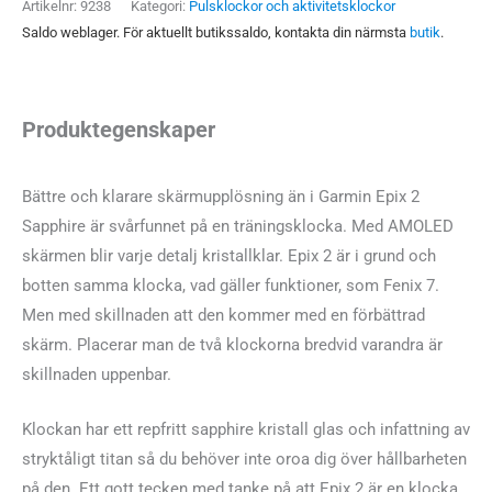
Artikelnr:
9238
Kategori:
Pulsklockor och aktivitetsklockor
Saldo weblager. För aktuellt butikssaldo, kontakta din närmsta
butik
.
Produktegenskaper
Bättre och klarare skärmupplösning än i Garmin Epix 2
Sapphire är svårfunnet på en träningsklocka. Med AMOLED
skärmen blir varje detalj kristallklar. Epix 2 är i grund och
botten samma klocka, vad gäller funktioner, som Fenix 7.
Men med skillnaden att den kommer med en förbättrad
skärm. Placerar man de två klockorna bredvid varandra är
skillnaden uppenbar.
Klockan har ett repfritt sapphire kristall glas och infattning av
stryktåligt titan så du behöver inte oroa dig över hållbarheten
på den. Ett gott tecken med tanke på att Epix 2 är en klocka