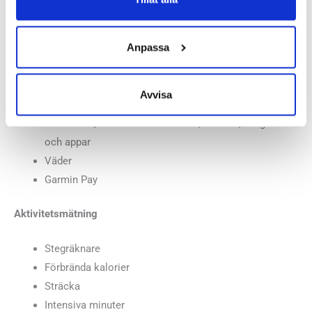
Tid för soluppgång / solnedgång
Smartaviseringar
Anpassa
Hitta min telefon
Musikkontroll
Musiklagring – spara upp till 2000 låtar
Avvisa
Kalender
Connect IQ – hämta hem urtavlor, datafält, widgets
och appar
Väder
Garmin Pay
Aktivitetsmätning
Stegräknare
Förbrända kalorier
Sträcka
Intensiva minuter