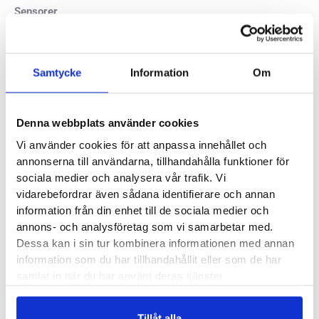
Sensorer
GPS
Glonass
Samtycke
Information
Om
Galileo
Satiq Technology
Denna webbplats använder cookies
Positionering med flera frekvenser
Accelerometer
Vi använder cookies för att anpassa innehållet och
annonserna till användarna, tillhandahålla funktioner för
Barometrisk höjdmätare
sociala medier och analysera vår trafik. Vi
Kompass
vidarebefordrar även sådana identifierare och annan
Gyroskop
information från din enhet till de sociala medier och
Termometer
annons- och analysföretag som vi samarbetar med.
Syremättnadsacklimatisering
Dessa kan i sin tur kombinera informationen med annan
information som du har tillhandahållit eller som de har
Smarta funktioner och lagring
samlat in när du har använt deras tjänster.
Musiklagring – upp till 2000 låtar
Tillåt alla