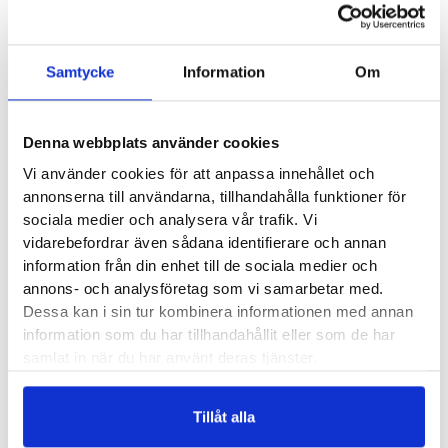
Liten lampa som enkelt fästs på dina kläder, väska, ryggsäck,
hundkoppel eller dylikt. De olika monteringsalternativen till
lampan ingår i förpackningen. Bee-Safe LED Clip Light USB
Samtycke
Information
Om
har tre olika ljusfunktioner med fem riktigt starka lysdioder.
Lampan laddas med USB och kabel medföljer i
Denna webbplats använder cookies
förpackningen.
Vi använder cookies för att anpassa innehållet och
Bee-Safe artikelnummer:
annonserna till användarna, tillhandahålla funktioner för
19400
sociala medier och analysera vår trafik. Vi
vidarebefordrar även sådana identifierare och annan
Färger:
Blå, Grön, Röd, Vit
information från din enhet till de sociala medier och
annons- och analysföretag som vi samarbetar med.
Dessa kan i sin tur kombinera informationen med annan
Recensioner
information som du har tillhandahållit eller som de har
samlat in när du har använt deras tjänster.
Tillåt alla
Andra köpte också...