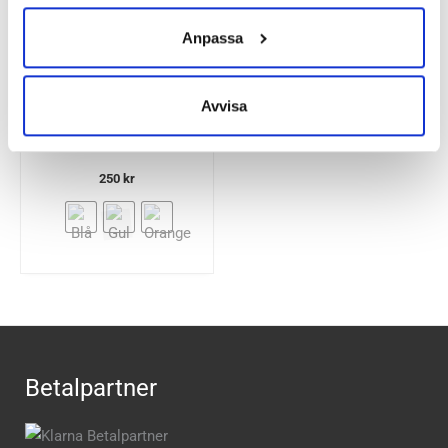
Anpassa
Avvisa
Bee-Safe LED Click
Band USB Reflexband
250
kr
Betalpartner