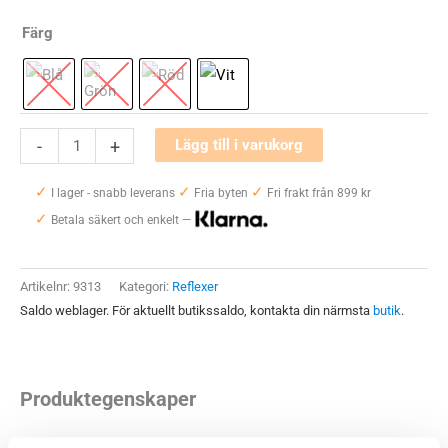
Färg
Bee-
-
+
Lägg till i varukorg
Safe
✓
✓
✓
LED
I lager - snabb leverans
Fria byten
Fri frakt från 899 kr
✓
Clip
Betala säkert och enkelt —
Light
USB
Artikelnr:
9313
Kategori:
Reflexer
mängd
Saldo weblager. För aktuellt butikssaldo, kontakta din närmsta
butik
.
Produktegenskaper