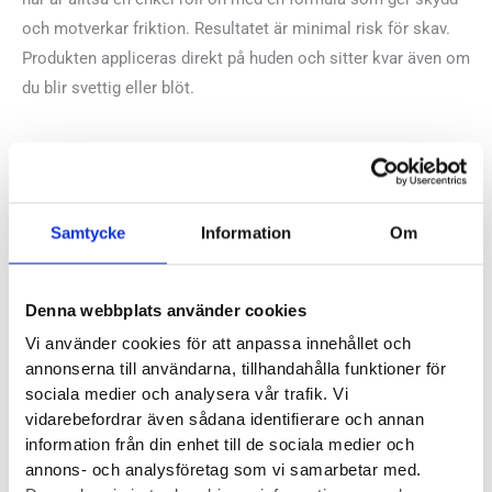
och motverkar friktion. Resultatet är minimal risk för skav.
Produkten appliceras direkt på huden och sitter kvar även om
du blir svettig eller blöt.
Recensioner
Samtycke
Information
Om
Andra köpte också...
Denna webbplats använder cookies
Vi använder cookies för att anpassa innehållet och
annonserna till användarna, tillhandahålla funktioner för
sociala medier och analysera vår trafik. Vi
Bola Dubbel Viafil
vidarebefordrar även sådana identifierare och annan
The Skin Agent Move
information från din enhet till de sociala medier och
75 ml
annons- och analysföretag som vi samarbetar med.
169
kr