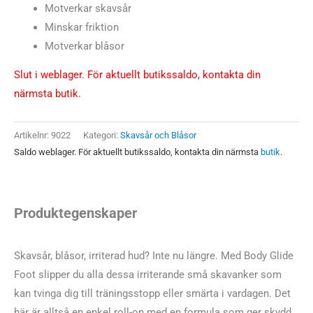
Motverkar skavsår
Minskar friktion
Motverkar blåsor
Slut i weblager. För aktuellt butikssaldo, kontakta din
närmsta butik.
Artikelnr:
9022
Kategori:
Skavsår och Blåsor
Saldo weblager. För aktuellt butikssaldo, kontakta din närmsta
butik
.
Produktegenskaper
Skavsår, blåsor, irriterad hud? Inte nu längre. Med Body Glide
Foot slipper du alla dessa irriterande små skavanker som
kan tvinga dig till träningsstopp eller smärta i vardagen. Det
här är alltså en enkel roll-on med en formula som ger skydd