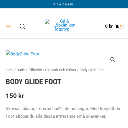
Hoppa
Fri frakt från 899kr
till
innehåll
0
kr
Hem
/
Butik
/
Tillbehör
/
Skavsår och Blåsor
/ Body Glide Foot
BODY GLIDE FOOT
150
kr
Skavsår, blåsor, irriterad hud? Inte nu längre. Med Body Glide
Foot slipper du alla dessa irriterande små skavanker.