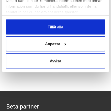
Dessa kan i sin tur kombinera informationen med annan
260
kr
information som du har tillhandahållit eller som de har
samlat in när du har använt deras tjänster.
Tillåt alla
Anpassa
The Skin Agent Move
The Skin Agent Active
25 ml
25 ml
Avvisa
170
kr
170
kr
Betalpartner