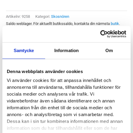
mängd
Artikelnr:
9258
Kategori:
Skosnören
Saldo weblager. För aktuellt butikssaldo, kontakta din närmsta
butik
.
Produktegenskaper
Samtycke
Information
Om
Saphir tillverkar skosnören av hög kvalité. Saphir Medium
Denna webbplats använder cookies
Flat Laces är normalbreda platta snören som fungerar lika
Vi använder cookies för att anpassa innehållet och
bra till dina promenadskor som träningsskor. Längden på
annonserna till användarna, tillhandahålla funktioner för
skosnörena avgörs av hur många hål dina skor har.
sociala medier och analysera vår trafik. Vi
vidarebefordrar även sådana identifierare och annan
90 cm = 5-6 hål
information från din enhet till de sociala medier och
annons- och analysföretag som vi samarbetar med.
120 cm = 6 hål
Dessa kan i sin tur kombinera informationen med annan
150 cm = 7-8 hål
information som du har tillhandahållit eller som de har