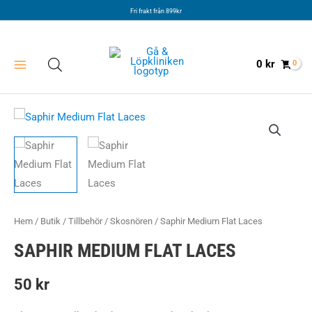
Hoppa
Fri frakt från 899kr
till
innehåll
0
kr
Hem
/
Butik
/
Tillbehör
/
Skosnören
/ Saphir Medium Flat Laces
SAPHIR MEDIUM FLAT LACES
50
kr