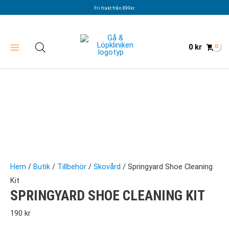
Hoppa
Fri frakt från 899kr
till
innehåll
0
kr
Hem
/
Butik
/
Tillbehör
/
Skovård
/ Springyard Shoe Cleaning
Kit
SPRINGYARD SHOE CLEANING KIT
190
kr