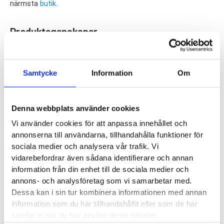
närmsta
butik
.
Produktegenskaper
Springyard Shoe Cleaning Kit är ett komplett rengöringsset
Samtycke
Information
Om
för att hålla dina skor fräscha och starka. Setet innehåller en
borste, en flaska skumrengöring samt en rengöringsduk i
slitstark microfiber. Setet är anpassat för att effektivt
Denna webbplats använder cookies
rengöra alla typer av material.
Vi använder cookies för att anpassa innehållet och
annonserna till användarna, tillhandahålla funktioner för
Textil
sociala medier och analysera vår trafik. Vi
Nubuck
vidarebefordrar även sådana identifierare och annan
Skinn
information från din enhet till de sociala medier och
annons- och analysföretag som vi samarbetar med.
Gummi
Dessa kan i sin tur kombinera informationen med annan
Syntet
information som du har tillhandahållit eller som de har
Vaxat/oljat skinn
samlat in när du har använt deras tjänster.