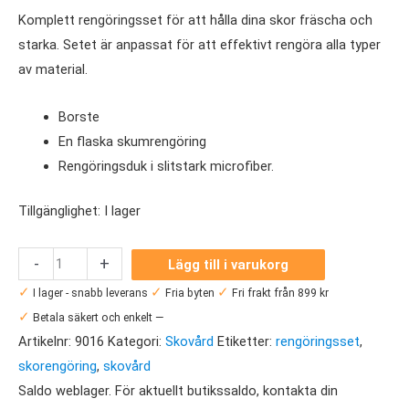
Komplett rengöringsset för att hålla dina skor fräscha och
starka. Setet är anpassat för att effektivt rengöra alla typer
av material.
Borste
En flaska skumrengöring
Rengöringsduk i slitstark microfiber.
Tillgänglighet:
I lager
Springyard
-
+
Lägg till i varukorg
Shoe
✓
✓
✓
I lager - snabb leverans
Fria byten
Fri frakt från 899 kr
Cleaning
✓
Betala säkert och enkelt —
Kit
Artikelnr:
9016
Kategori:
Skovård
Etiketter:
rengöringsset
,
mängd
skorengöring
,
skovård
Saldo weblager. För aktuellt butikssaldo, kontakta din